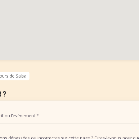
ours de Salsa
 ?
arif ou l’événement ?
ons dépassées ou incorrectes sur cette page ? Dites-le-nous pour que 