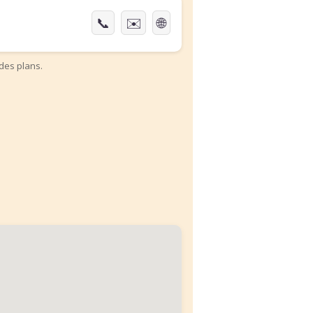
📞
✉️
🌐
des plans.