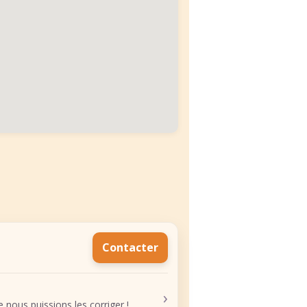
Contacter
›
nous puissions les corriger !