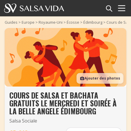
Accueil
Guides
>
Europe
>
Royaume-Uni
>
Écosse
>
Édimbourg
>
Cours de Sals
Événements
Actualités
Articles
Ajouter des photos
Vidéos
COURS DE SALSA ET BACHATA
Glossaire
GRATUITS LE MERCREDI ET SOIRÉE À
Boutique
LA BELLE ANGELE ÉDIMBOURG
Salsa Sociale
TuneTempo