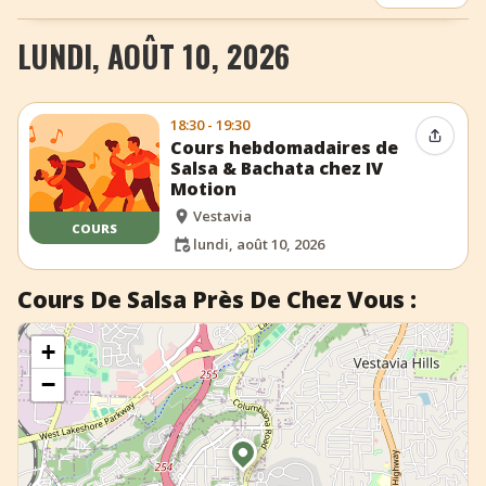
+
Ajouter un événement
LUNDI, AOÛT 10, 2026
18:30 - 19:30
Partag
Cours hebdomadaires de
Salsa & Bachata chez IV
Motion
Vestavia
COURS
lundi, août 10, 2026
Cours De Salsa Près De Chez Vous :
+
−