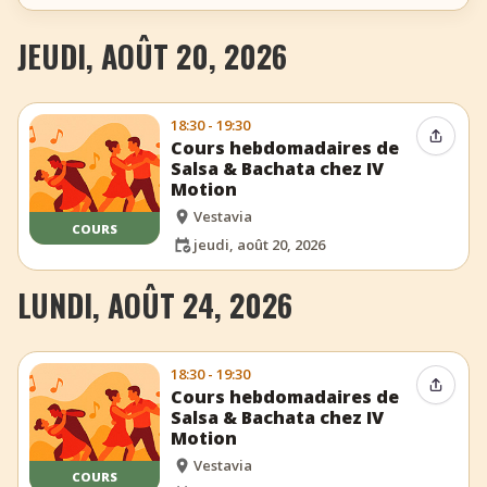
JEUDI, AOÛT 20, 2026
18:30 - 19:30
Partag
Cours hebdomadaires de
Salsa & Bachata chez IV
Motion
Vestavia
COURS
jeudi, août 20, 2026
LUNDI, AOÛT 24, 2026
18:30 - 19:30
Partag
Cours hebdomadaires de
Salsa & Bachata chez IV
Motion
Vestavia
COURS