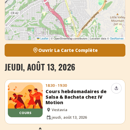
Leaflet
|
© OpenStreetMap contributors | Location data ©
GeoNames
Ouvrir La Carte Complète
JEUDI, AOÛT 13, 2026
18:30 - 19:30
Partag
Cours hebdomadaires de
Salsa & Bachata chez IV
Motion
Vestavia
COURS
jeudi, août 13, 2026