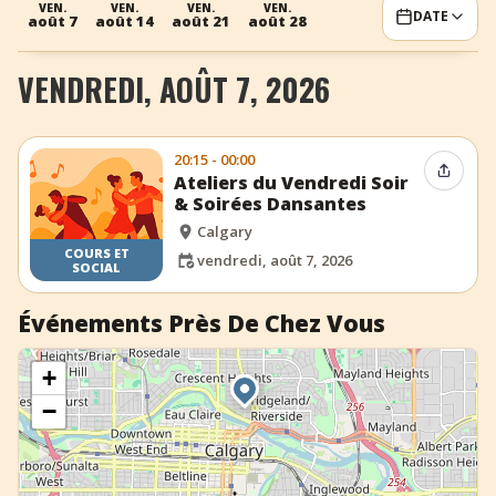
VEN.
VEN.
VEN.
VEN.
DATE
août 7
août 14
août 21
août 28
+
Ajouter un événement
VENDREDI, AOÛT 7, 2026
20:15 - 00:00
Partag
Ateliers du Vendredi Soir
& Soirées Dansantes
Calgary
COURS ET
vendredi, août 7, 2026
SOCIAL
Événements Près De Chez Vous
+
−