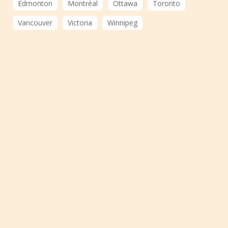
Edmonton
Montréal
Ottawa
Toronto
Vancouver
Victoria
Winnipeg