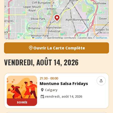
Leaflet
|
© OpenStreetMap contributors | Location data ©
GeoNames
Ouvrir La Carte Complète
VENDREDI, AOÛT 14, 2026
21:30 - 00:00
Partag
Montuno Salsa Fridays
Calgary
vendredi, août 14, 2026
SOIRÉE