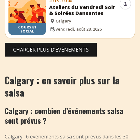
20:15 - 00:00
Partag
Ateliers du Vendredi Soir
& Soirées Dansantes
Calgary
COURS ET
vendredi, août 28, 2026
SOCIAL
CHARGER PLUS D’ÉVÉNEMENTS
Calgary : en savoir plus sur la
salsa
Calgary : combien d’événements salsa
sont prévus ?
Calgary : 6 événements salsa sont prévus dans les 30