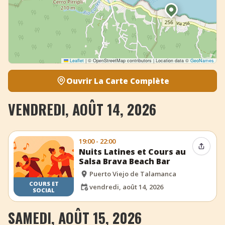
Leaflet
|
© OpenStreetMap contributors | Location data ©
GeoNames
Ouvrir La Carte Complète
VENDREDI, AOÛT 14, 2026
19:00 - 22:00
Partag
Nuits Latines et Cours au
Salsa Brava Beach Bar
Puerto Viejo de Talamanca
COURS ET
vendredi, août 14, 2026
SOCIAL
SAMEDI, AOÛT 15, 2026