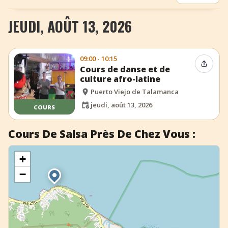
+
Ajouter un événement
JEUDI, AOÛT 13, 2026
09:00 - 10:15
Partag
Cours de danse et de
culture afro-latine
Puerto Viejo de Talamanca
jeudi, août 13, 2026
COURS
Cours De Salsa Près De Chez Vous :
+
−