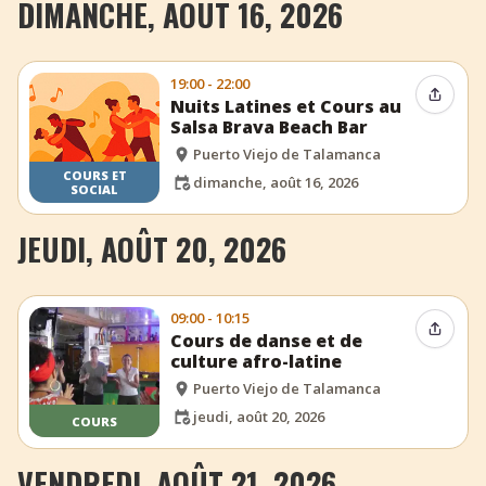
DIMANCHE, AOÛT 16, 2026
19:00 - 22:00
Partag
Nuits Latines et Cours au
Salsa Brava Beach Bar
Puerto Viejo de Talamanca
COURS ET
dimanche, août 16, 2026
SOCIAL
JEUDI, AOÛT 20, 2026
09:00 - 10:15
Partag
Cours de danse et de
culture afro-latine
Puerto Viejo de Talamanca
jeudi, août 20, 2026
COURS
VENDREDI, AOÛT 21, 2026