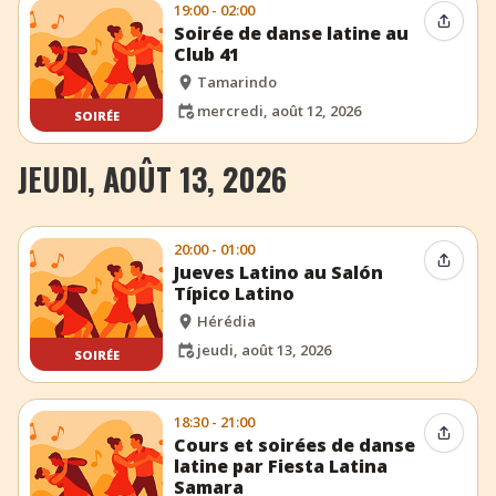
19:00 - 02:00
Partag
Soirée de danse latine au
Club 41
Tamarindo
mercredi, août 12, 2026
SOIRÉE
JEUDI, AOÛT 13, 2026
20:00 - 01:00
Partag
Jueves Latino au Salón
Típico Latino
Hérédia
jeudi, août 13, 2026
SOIRÉE
18:30 - 21:00
Partag
Cours et soirées de danse
latine par Fiesta Latina
Samara