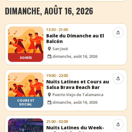
DIMANCHE, AOÛT 16, 2026
13:30 - 21:00
Partag
Baile du Dimanche au El
Balcón
San José
dimanche, août 16, 2026
SOIRÉE
19:00 - 22:00
Partag
Nuits Latines et Cours au
Salsa Brava Beach Bar
Puerto Viejo de Talamanca
COURS ET
dimanche, août 16, 2026
SOCIAL
21:00 - 02:00
Partag
Nuits Latines du Week-