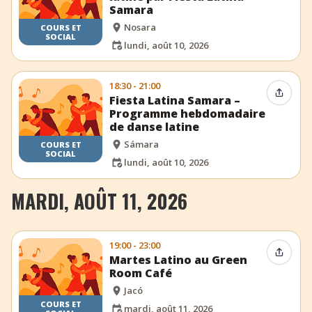
Samara
Nosara
COURS ET
SOCIAL
lundi, août 10, 2026
18:30 - 21:00
Partag
Fiesta Latina Samara –
Programme hebdomadaire
de danse latine
Sámara
COURS ET
SOCIAL
lundi, août 10, 2026
MARDI, AOÛT 11, 2026
19:00 - 23:00
Partag
Martes Latino au Green
Room Café
Jacó
COURS ET
mardi, août 11, 2026