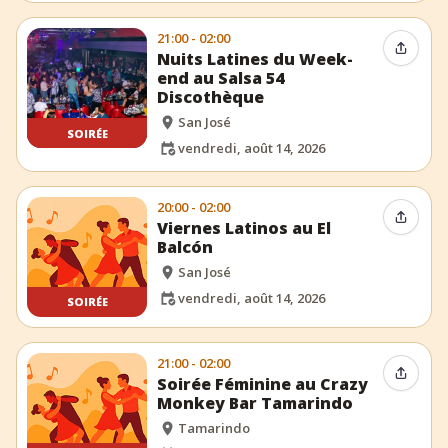
21:00 - 02:00
Partag
Nuits Latines du Week-
end au Salsa 54
Discothèque
San José
SOIRÉE
vendredi, août 14, 2026
20:00 - 02:00
Partag
Viernes Latinos au El
Balcón
San José
vendredi, août 14, 2026
SOIRÉE
21:00 - 02:00
Partag
Soirée Féminine au Crazy
Monkey Bar Tamarindo
Tamarindo