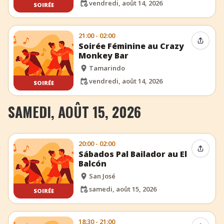
vendredi, août 14, 2026
SOIRÉE
21:00 - 02:00
Partag
Soirée Féminine au Crazy
Monkey Bar
Tamarindo
vendredi, août 14, 2026
SOIRÉE
SAMEDI, AOÛT 15, 2026
20:00 - 02:00
Partag
Sábados Pal Bailador au El
Balcón
San José
samedi, août 15, 2026
SOIRÉE
18:30 - 21:00