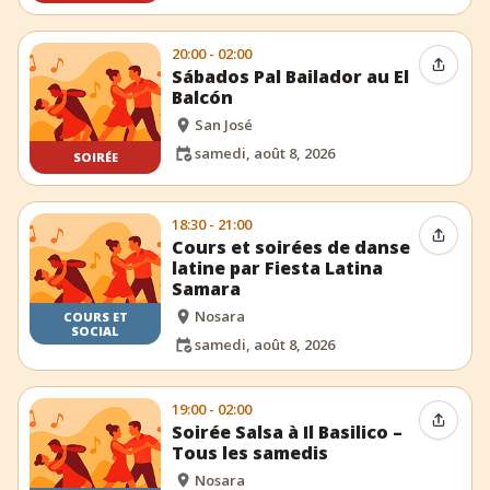
20:00 - 02:00
Partag
Sábados Pal Bailador au El
Balcón
San José
samedi, août 8, 2026
SOIRÉE
18:30 - 21:00
Partag
Cours et soirées de danse
latine par Fiesta Latina
Samara
Nosara
COURS ET
SOCIAL
samedi, août 8, 2026
19:00 - 02:00
Partag
Soirée Salsa à Il Basilico –
Tous les samedis
Nosara