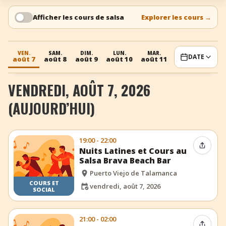
+
Ajouter un événement
Afficher les cours de salsa
Explorer les cours
→
VEN.
SAM.
DIM.
LUN.
MAR.
MER.
JE
DATE
août 7
août 8
août 9
août 10
août 11
août 12
août
VENDREDI, AOÛT 7, 2026
(AUJOURD’HUI)
19:00 - 22:00
Partag
Nuits Latines et Cours au
Salsa Brava Beach Bar
Puerto Viejo de Talamanca
COURS ET
vendredi, août 7, 2026
SOCIAL
21:00 - 02:00