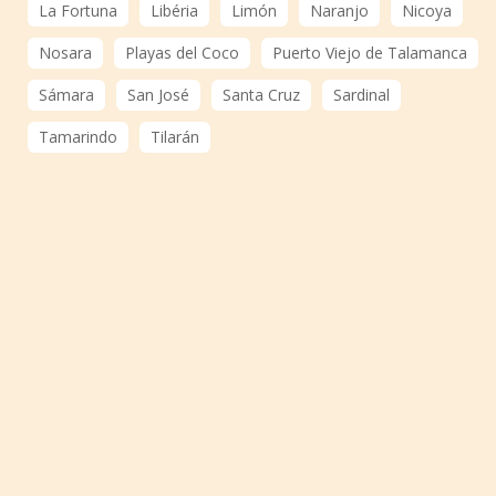
La Fortuna
Libéria
Limón
Naranjo
Nicoya
Nosara
Playas del Coco
Puerto Viejo de Talamanca
Sámara
San José
Santa Cruz
Sardinal
Tamarindo
Tilarán