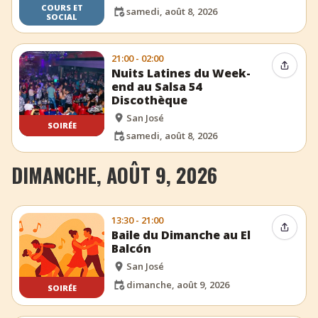
COURS ET
samedi, août 8, 2026
SOCIAL
21:00 - 02:00
Partag
Nuits Latines du Week-
end au Salsa 54
Discothèque
San José
SOIRÉE
samedi, août 8, 2026
DIMANCHE, AOÛT 9, 2026
13:30 - 21:00
Partag
Baile du Dimanche au El
Balcón
San José
dimanche, août 9, 2026
SOIRÉE