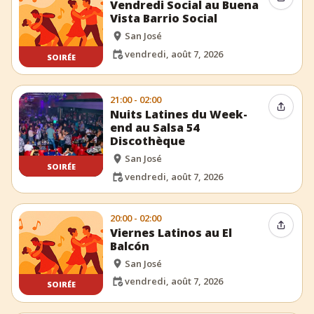
Partag
Vendredi Social au Buena
Vista Barrio Social
San José
vendredi, août 7, 2026
SOIRÉE
21:00 - 02:00
Partag
Nuits Latines du Week-
end au Salsa 54
Discothèque
San José
SOIRÉE
vendredi, août 7, 2026
20:00 - 02:00
Partag
Viernes Latinos au El
Balcón
San José
vendredi, août 7, 2026
SOIRÉE