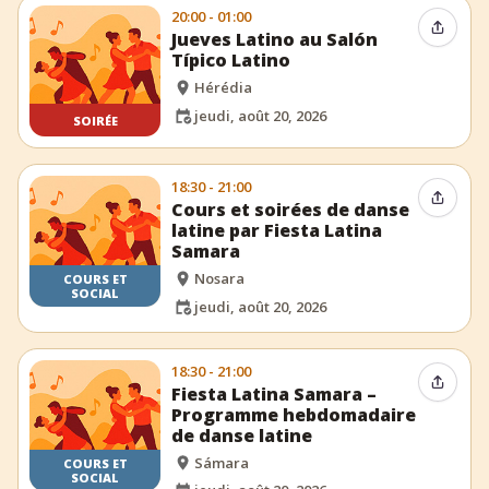
20:00 - 01:00
Partag
Jueves Latino au Salón
Típico Latino
Hérédia
jeudi, août 20, 2026
SOIRÉE
18:30 - 21:00
Partag
Cours et soirées de danse
latine par Fiesta Latina
Samara
Nosara
COURS ET
SOCIAL
jeudi, août 20, 2026
18:30 - 21:00
Partag
Fiesta Latina Samara –
Programme hebdomadaire
de danse latine
Sámara
COURS ET
SOCIAL