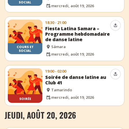
SOCIAL
mercredi, août 19, 2026
18:30 - 21:00
Partag
Fiesta Latina Samara –
Programme hebdomadaire
de danse latine
Sámara
COURS ET
SOCIAL
mercredi, août 19, 2026
19:00 - 02:00
Partag
Soirée de danse latine au
Club 41
Tamarindo
mercredi, août 19, 2026
SOIRÉE
JEUDI, AOÛT 20, 2026