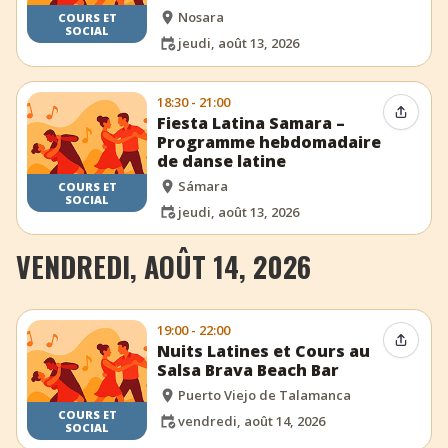
Nosara
COURS ET
SOCIAL
jeudi, août 13, 2026
18:30 - 21:00
Partag
Fiesta Latina Samara –
Programme hebdomadaire
de danse latine
Sámara
COURS ET
SOCIAL
jeudi, août 13, 2026
VENDREDI, AOÛT 14, 2026
19:00 - 22:00
Partag
Nuits Latines et Cours au
Salsa Brava Beach Bar
Puerto Viejo de Talamanca
COURS ET
vendredi, août 14, 2026
SOCIAL