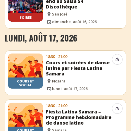
end au Salsa 54
Discothèque
San José
SOIRÉE
dimanche, août 16, 2026
LUNDI, AOÛT 17, 2026
18:30 - 21:00
Partag
Cours et soirées de danse
latine par Fiesta Latina
Samara
Nosara
COURS ET
SOCIAL
lundi, août 17, 2026
18:30 - 21:00
Partag
Fiesta Latina Samara –
Programme hebdomadaire
de danse latine
Sámara
COURS ET