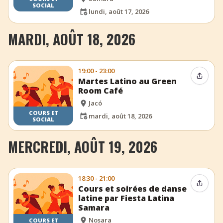
SOCIAL
lundi, août 17, 2026
MARDI, AOÛT 18, 2026
19:00 - 23:00
Partag
Martes Latino au Green
Room Café
Jacó
COURS ET
mardi, août 18, 2026
SOCIAL
MERCREDI, AOÛT 19, 2026
18:30 - 21:00
Partag
Cours et soirées de danse
latine par Fiesta Latina
Samara
Nosara
COURS ET