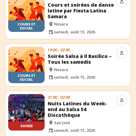
Partag
Cours et soirées de danse
latine par Fiesta Latina
Samara
Nosara
COURS ET
SOCIAL
samedi, août 15, 2026
19:00 - 02:00
Partag
Soirée Salsa à Il Basilico –
Tous les samedis
Nosara
COURS ET
samedi, août 15, 2026
SOCIAL
21:00 - 02:00
Partag
Nuits Latines du Week-
end au Salsa 54
Discothèque
San José
SOIRÉE
samedi, août 15, 2026