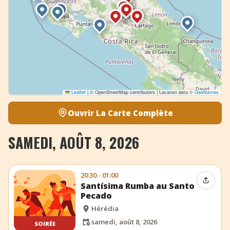
Leaflet
|
© OpenStreetMap contributors | Location data ©
GeoNames
Ouvrir La Carte Complète
SAMEDI, AOÛT 8, 2026
20:30 - 01:00
Partag
Santísima Rumba au Santo
Pecado
Hérédia
samedi, août 8, 2026
SOIRÉE