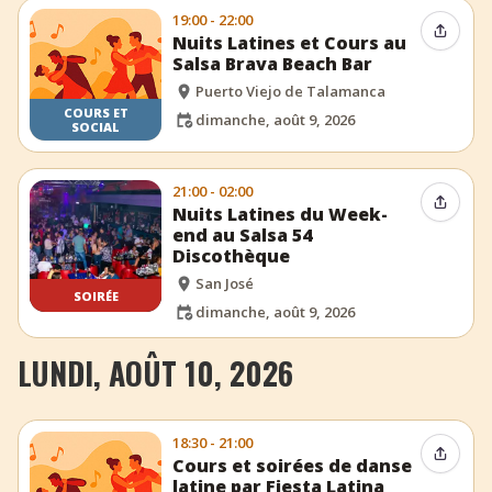
19:00 - 22:00
Partag
Nuits Latines et Cours au
Salsa Brava Beach Bar
Puerto Viejo de Talamanca
COURS ET
dimanche, août 9, 2026
SOCIAL
21:00 - 02:00
Partag
Nuits Latines du Week-
end au Salsa 54
Discothèque
San José
SOIRÉE
dimanche, août 9, 2026
LUNDI, AOÛT 10, 2026
18:30 - 21:00
Partag
Cours et soirées de danse
latine par Fiesta Latina