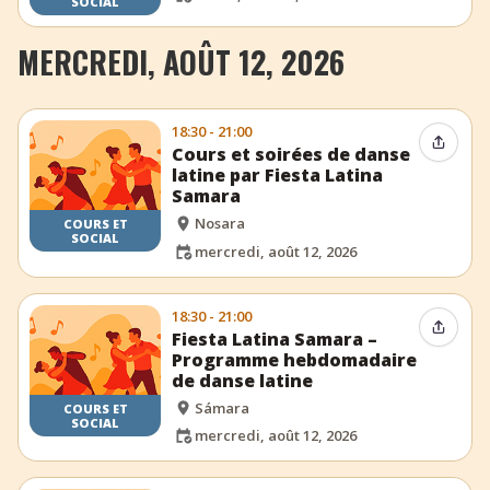
SOCIAL
MERCREDI, AOÛT 12, 2026
18:30 - 21:00
Partag
Cours et soirées de danse
latine par Fiesta Latina
Samara
Nosara
COURS ET
SOCIAL
mercredi, août 12, 2026
18:30 - 21:00
Partag
Fiesta Latina Samara –
Programme hebdomadaire
de danse latine
Sámara
COURS ET
SOCIAL
mercredi, août 12, 2026