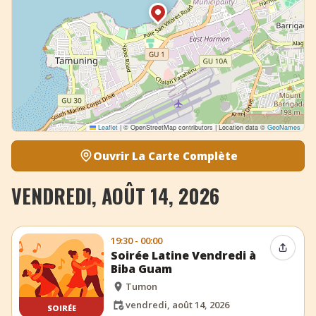
Leaflet
|
© OpenStreetMap contributors | Location data ©
GeoNames
Ouvrir La Carte Complète
VENDREDI, AOÛT 14, 2026
19:30 - 00:00
Partag
Soirée Latine Vendredi à
Biba Guam
Tumon
vendredi, août 14, 2026
SOIRÉE