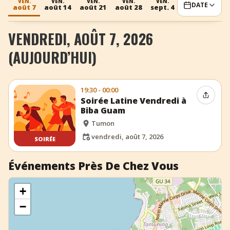
VEN.
VEN.
VEN.
VEN.
VEN.
DATE
août 7
août 14
août 21
août 28
sept. 4
+
Ajouter un événement
VENDREDI, AOÛT 7, 2026
(AUJOURD’HUI)
19:30 - 00:00
Partag
Soirée Latine Vendredi à
Biba Guam
Tumon
vendredi, août 7, 2026
SOIRÉE
Événements Près De Chez Vous
+
−