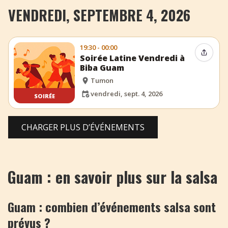
VENDREDI, SEPTEMBRE 4, 2026
19:30 - 00:00
Partag
Soirée Latine Vendredi à
Biba Guam
Tumon
vendredi, sept. 4, 2026
SOIRÉE
CHARGER PLUS D’ÉVÉNEMENTS
Guam : en savoir plus sur la salsa
Guam : combien d’événements salsa sont
prévus ?