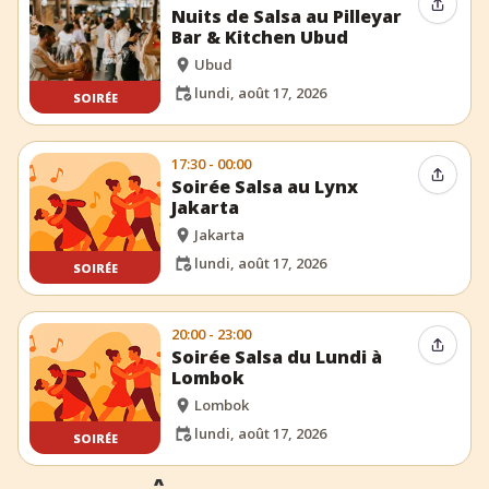
Partag
Nuits de Salsa au Pilleyar
Bar & Kitchen Ubud
Ubud
lundi, août 17, 2026
SOIRÉE
17:30 - 00:00
Partag
Soirée Salsa au Lynx
Jakarta
Jakarta
lundi, août 17, 2026
SOIRÉE
20:00 - 23:00
Partag
Soirée Salsa du Lundi à
Lombok
Lombok
lundi, août 17, 2026
SOIRÉE