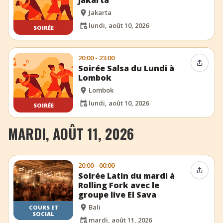
Jakarta
Jakarta
lundi, août 10, 2026
SOIRÉE
20:00 - 23:00
Partag
Soirée Salsa du Lundi à
Lombok
Lombok
lundi, août 10, 2026
SOIRÉE
MARDI, AOÛT 11, 2026
20:00 - 00:00
Partag
Soirée Latin du mardi à
Rolling Fork avec le
groupe live El Sava
Bali
COURS ET
SOCIAL
mardi, août 11, 2026