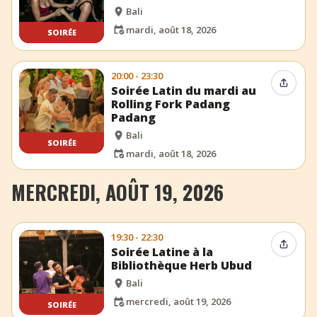
Bali
mardi, août 18, 2026
SOIRÉE
20:00 - 23:30
Partag
Soirée Latin du mardi au
Rolling Fork Padang
Padang
Bali
SOIRÉE
mardi, août 18, 2026
MERCREDI, AOÛT 19, 2026
19:30 - 22:30
Partag
Soirée Latine à la
Bibliothèque Herb Ubud
Bali
mercredi, août 19, 2026
SOIRÉE