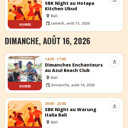
Partag
SBK Night au Hotapa
Kitchen Ubud
Bali
samedi, août 15, 2026
SOIRÉE
DIMANCHE, AOÛT 16, 2026
14:30 - 17:00
Partag
Dimanches Enchanteurs
au Azul Beach Club
Bali
dimanche, août 16, 2026
SOIRÉE
20:00 - 23:00
Partag
SBK Night au Warung
Italia Bali
Bali