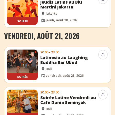
Partag
Jeudis Latins au Blu
Martini Jakarta
Jakarta
jeudi, août 20, 2026
SOIRÉE
VENDREDI, AOÛT 21, 2026
20:00 - 23:00
Partag
Latinesia au Laughing
Buddha Bar Ubud
Bali
vendredi, août 21, 2026
SOIRÉE
20:00 - 23:00
Partag
Soirée Latine Vendredi au
Café Dunia Seminyak
Bali