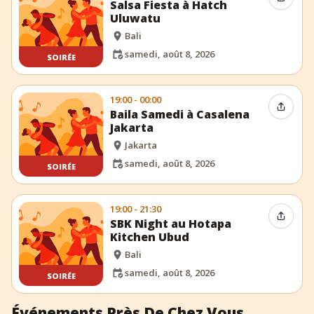
Partag
Salsa Fiesta à Hatch
Uluwatu
Bali
samedi, août 8, 2026
SOIRÉE
19:00 - 00:00
Partag
Baila Samedi à Casalena
Jakarta
Jakarta
samedi, août 8, 2026
SOIRÉE
19:00 - 21:30
Partag
SBK Night au Hotapa
Kitchen Ubud
Bali
samedi, août 8, 2026
SOIRÉE
Événements Près De Chez Vous