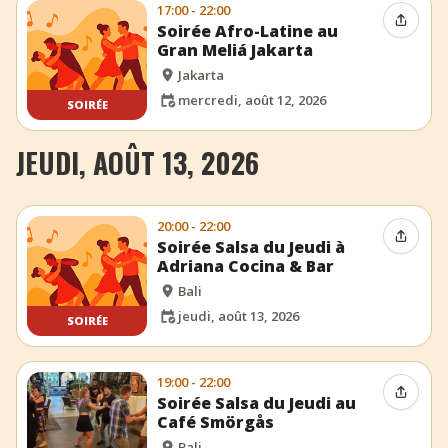
17:00 - 22:00
Partag
Soirée Afro-Latine au
Gran Meliá Jakarta
Jakarta
mercredi, août 12, 2026
SOIRÉE
JEUDI, AOÛT 13, 2026
20:00 - 22:00
Partag
Soirée Salsa du Jeudi à
Adriana Cocina & Bar
Bali
jeudi, août 13, 2026
SOIRÉE
19:00 - 22:00
Partag
Soirée Salsa du Jeudi au
Café Smörgås
Bali