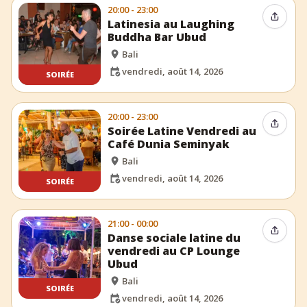
20:00 - 23:00
Partag
Latinesia au Laughing
Buddha Bar Ubud
Bali
vendredi, août 14, 2026
SOIRÉE
20:00 - 23:00
Partag
Soirée Latine Vendredi au
Café Dunia Seminyak
Bali
vendredi, août 14, 2026
SOIRÉE
21:00 - 00:00
Partag
Danse sociale latine du
vendredi au CP Lounge
Ubud
Bali
SOIRÉE
vendredi, août 14, 2026