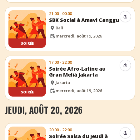
21:00 - 00:00
Partag
SBK Social à Amavi Canggu
Bali
mercredi, août 19, 2026
SOIRÉE
17:00 - 22:00
Partag
Soirée Afro-Latine au
Gran Meliá Jakarta
Jakarta
mercredi, août 19, 2026
SOIRÉE
JEUDI, AOÛT 20, 2026
20:00 - 22:00
Partag
Soirée Salsa du Jeudi à