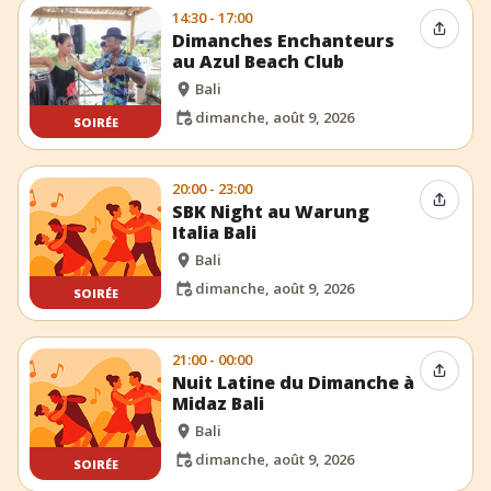
14:30 - 17:00
Partag
Dimanches Enchanteurs
au Azul Beach Club
Bali
dimanche, août 9, 2026
SOIRÉE
20:00 - 23:00
Partag
SBK Night au Warung
Italia Bali
Bali
dimanche, août 9, 2026
SOIRÉE
21:00 - 00:00
Partag
Nuit Latine du Dimanche à
Midaz Bali
Bali
dimanche, août 9, 2026
SOIRÉE