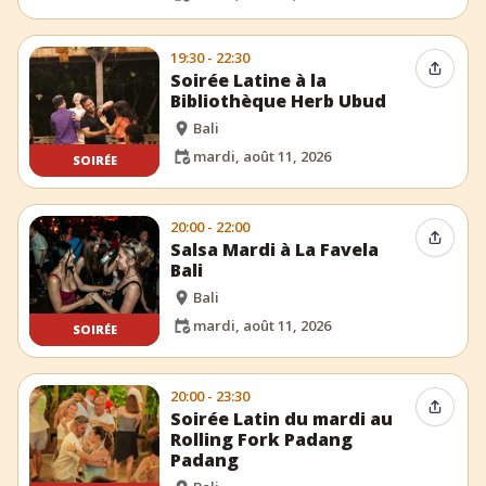
19:30 - 22:30
Partag
Soirée Latine à la
Bibliothèque Herb Ubud
Bali
mardi, août 11, 2026
SOIRÉE
20:00 - 22:00
Partag
Salsa Mardi à La Favela
Bali
Bali
mardi, août 11, 2026
SOIRÉE
20:00 - 23:30
Partag
Soirée Latin du mardi au
Rolling Fork Padang
Padang