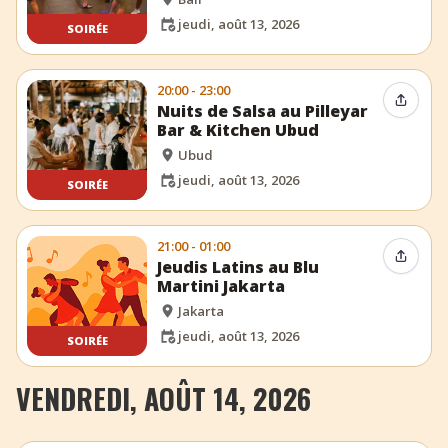
jeudi, août 13, 2026
SOIRÉE
20:00 - 23:00
Partag
Nuits de Salsa au Pilleyar
Bar & Kitchen Ubud
Ubud
jeudi, août 13, 2026
SOIRÉE
21:00 - 01:00
Partag
Jeudis Latins au Blu
Martini Jakarta
Jakarta
jeudi, août 13, 2026
SOIRÉE
VENDREDI, AOÛT 14, 2026