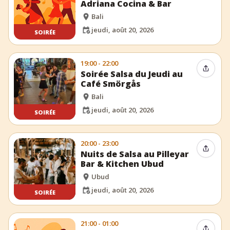
Adriana Cocina & Bar
Bali
jeudi, août 20, 2026
SOIRÉE
19:00 - 22:00
Partag
Soirée Salsa du Jeudi au
Café Smörgås
Bali
jeudi, août 20, 2026
SOIRÉE
20:00 - 23:00
Partag
Nuits de Salsa au Pilleyar
Bar & Kitchen Ubud
Ubud
jeudi, août 20, 2026
SOIRÉE
21:00 - 01:00