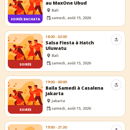
au MaxOne Ubud
Bali
samedi, août 15, 2026
SOIRÉE BACHATA
18:00 - 02:00
Partag
Salsa Fiesta à Hatch
Uluwatu
Bali
samedi, août 15, 2026
SOIRÉE
19:00 - 00:00
Partag
Baila Samedi à Casalena
Jakarta
Jakarta
samedi, août 15, 2026
SOIRÉE
19:00 - 21:30