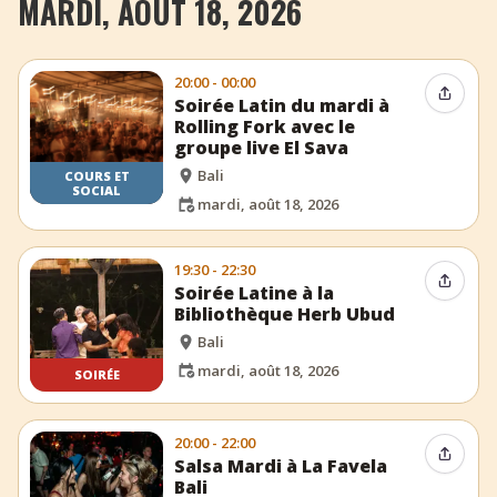
MARDI, AOÛT 18, 2026
20:00 - 00:00
Partag
Soirée Latin du mardi à
Rolling Fork avec le
groupe live El Sava
Bali
COURS ET
SOCIAL
mardi, août 18, 2026
19:30 - 22:30
Partag
Soirée Latine à la
Bibliothèque Herb Ubud
Bali
mardi, août 18, 2026
SOIRÉE
20:00 - 22:00
Partag
Salsa Mardi à La Favela
Bali