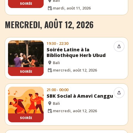
Bali
SOIRÉE
mardi, août 11, 2026
MERCREDI, AOÛT 12, 2026
19:30 - 22:30
Partag
Soirée Latine à la
Bibliothèque Herb Ubud
Bali
mercredi, août 12, 2026
SOIRÉE
21:00 - 00:00
Partag
SBK Social à Amavi Canggu
Bali
mercredi, août 12, 2026
SOIRÉE