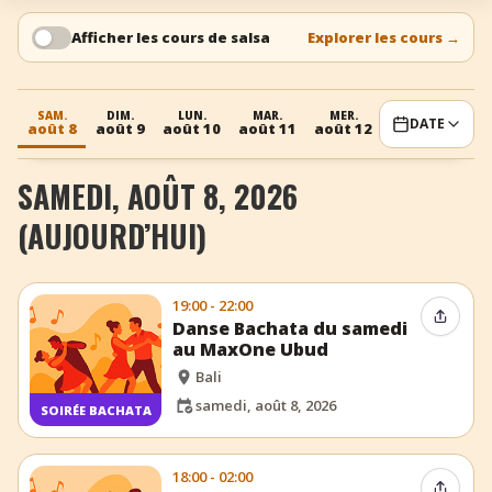
+
Ajouter un événement
Afficher les cours de salsa
Explorer les cours
→
SAM.
DIM.
LUN.
MAR.
MER.
JEU.
V
DATE
août 8
août 9
août 10
août 11
août 12
août 13
aoû
SAMEDI, AOÛT 8, 2026
(AUJOURD’HUI)
19:00 - 22:00
Partag
Danse Bachata du samedi
au MaxOne Ubud
Bali
samedi, août 8, 2026
SOIRÉE BACHATA
18:00 - 02:00