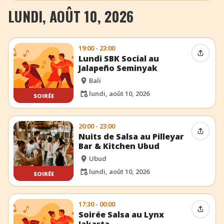
LUNDI, AOÛT 10, 2026
19:00 - 23:00
Partag
Lundi SBK Social au
Jalapeño Seminyak
Bali
lundi, août 10, 2026
SOIRÉE
20:00 - 23:00
Partag
Nuits de Salsa au Pilleyar
Bar & Kitchen Ubud
Ubud
lundi, août 10, 2026
SOIRÉE
17:30 - 00:00
Partag
Soirée Salsa au Lynx