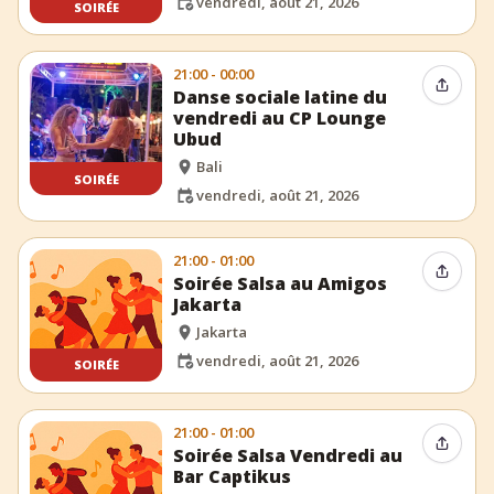
vendredi, août 21, 2026
SOIRÉE
21:00 - 00:00
Partag
Danse sociale latine du
vendredi au CP Lounge
Ubud
Bali
SOIRÉE
vendredi, août 21, 2026
21:00 - 01:00
Partag
Soirée Salsa au Amigos
Jakarta
Jakarta
vendredi, août 21, 2026
SOIRÉE
21:00 - 01:00
Partag
Soirée Salsa Vendredi au
Bar Captikus