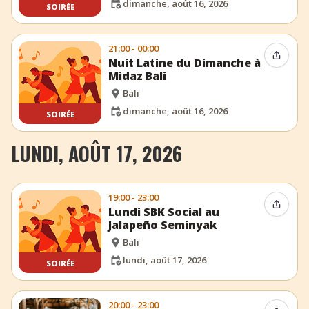
dimanche, août 16, 2026
SOIRÉE
21:00 - 00:00
Partag
Nuit Latine du Dimanche à
Midaz Bali
Bali
dimanche, août 16, 2026
SOIRÉE
LUNDI, AOÛT 17, 2026
19:00 - 23:00
Partag
Lundi SBK Social au
Jalapeño Seminyak
Bali
lundi, août 17, 2026
SOIRÉE
20:00 - 23:00