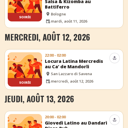
Salsa & Kizomba au
Battiferro
Bologne
SOIRÉE
mardi, août 11, 2026
MERCREDI, AOÛT 12, 2026
22:00 - 02:00
Partag
Locura Latina Mercredis
au Ca’ de Mandorli
San Lazzaro di Savena
mercredi, août 12, 2026
SOIRÉE
JEUDI, AOÛT 13, 2026
20:00 - 02:00
Partag
Giovedì Latino au Dandarì