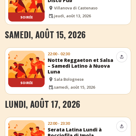
Disco Pub
Villanova di Castenaso
jeudi, août 13, 2026
SOIRÉE
SAMEDI, AOÛT 15, 2026
22:00 - 02:30
Partag
Notte Reggaeton et Salsa
– Samedi Latino à Nuova
Luna
Sala Bolognese
SOIRÉE
samedi, août 15, 2026
LUNDI, AOÛT 17, 2026
22:00 - 23:30
Partag
Serata Latina Lundi à
Bocciofila di Imola