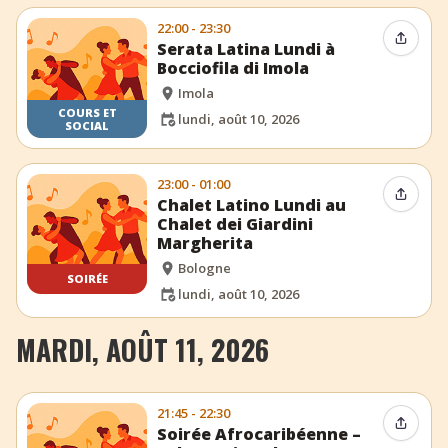
22:00 - 23:30
Partag
Serata Latina Lundi à
Bocciofila di Imola
Imola
COURS ET
lundi, août 10, 2026
SOCIAL
23:00 - 01:00
Partag
Chalet Latino Lundi au
Chalet dei Giardini
Margherita
Bologne
SOIRÉE
lundi, août 10, 2026
MARDI, AOÛT 11, 2026
21:45 - 22:30
Partag
Soirée Afrocaribéenne –