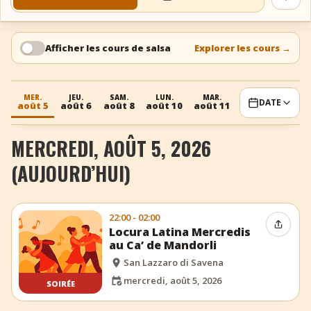
Voir 
+
Ajouter un événement
Afficher les cours de salsa
Explorer les cours
→
MER.
JEU.
SAM.
LUN.
MAR.
MER.
JE
DATE
août 5
août 6
août 8
août 10
août 11
août 12
août
MERCREDI, AOÛT 5, 2026
(AUJOURD’HUI)
22:00 - 02:00
Partag
Locura Latina Mercredis
au Ca’ de Mandorli
San Lazzaro di Savena
mercredi, août 5, 2026
SOIRÉE