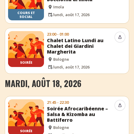
Imola
COURS ET
lundi, août 17, 2026
SOCIAL
23:00 - 01:00
Partag
Chalet Latino Lundi au
Chalet dei Giardini
Margherita
Bologne
SOIRÉE
lundi, août 17, 2026
MARDI, AOÛT 18, 2026
21:45 - 22:30
Partag
Soirée Afrocaribéenne –
Salsa & Kizomba au
Battiferro
Bologne
SOIRÉE