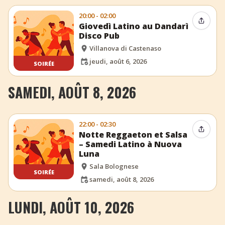
20:00 - 02:00
Partag
Giovedì Latino au Dandarì
Disco Pub
Villanova di Castenaso
jeudi, août 6, 2026
SOIRÉE
SAMEDI, AOÛT 8, 2026
22:00 - 02:30
Partag
Notte Reggaeton et Salsa
– Samedi Latino à Nuova
Luna
Sala Bolognese
SOIRÉE
samedi, août 8, 2026
LUNDI, AOÛT 10, 2026