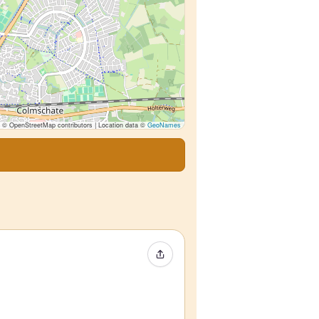
© OpenStreetMap contributors | Location data ©
GeoNames
Partager l’événement