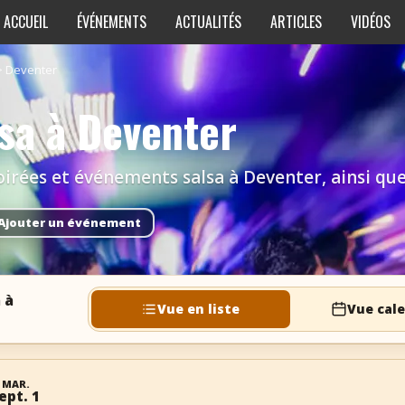
ACCUEIL
ÉVÉNEMENTS
ACTUALITÉS
ARTICLES
VIDÉOS
>
Deventer
lsa à Deventer
irées et événements salsa à Deventer, ainsi que l
Ajouter un événement
 à
Vue en liste
Vue cale
MAR.
ept. 1