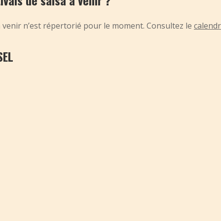
tivals de salsa à venir ?
à venir n’est répertorié pour le moment. Consultez le
calendr
SEL