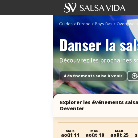
Guides
>
Europe
>
Pays-Bas
>
Overijssel
Danser la sa
Découvrez les prochaines so
4 événements salsa à venir
+
Explorer les événements salsa
Deventer
MAR.
MAR.
MAR.
août 11
août 18
août 25
s