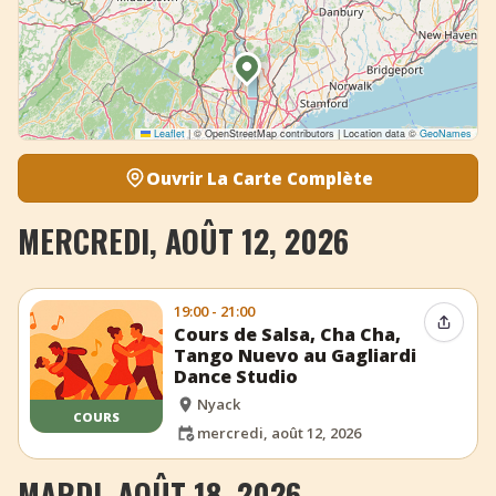
Leaflet
|
© OpenStreetMap contributors | Location data ©
GeoNames
Ouvrir La Carte Complète
MERCREDI, AOÛT 12, 2026
19:00 - 21:00
Partag
Cours de Salsa, Cha Cha,
Tango Nuevo au Gagliardi
Dance Studio
Nyack
COURS
mercredi, août 12, 2026
MARDI, AOÛT 18, 2026