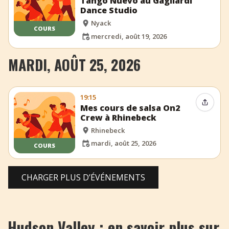
Tango Nuevo au Gagliardi
Dance Studio
Nyack
COURS
mercredi, août 19, 2026
MARDI, AOÛT 25, 2026
19:15
Partag
Mes cours de salsa On2
Crew à Rhinebeck
Rhinebeck
mardi, août 25, 2026
COURS
CHARGER PLUS D’ÉVÉNEMENTS
Hudson Valley : en savoir plus sur