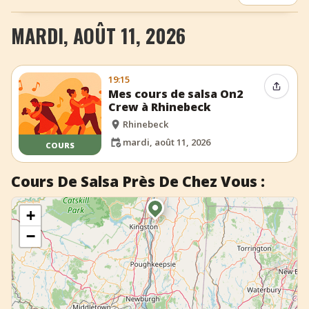
+
Ajouter un événement
MARDI, AOÛT 11, 2026
19:15
Partag
Mes cours de salsa On2
Crew à Rhinebeck
Rhinebeck
mardi, août 11, 2026
COURS
Cours De Salsa Près De Chez Vous :
+
−