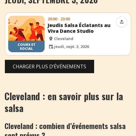
20:00 - 23:00
Partag
Jeudis Salsa Éclatants au
Viva Dance Studio
Cleveland
COURS ET
jeudi, sept. 3, 2026
SOCIAL
CHARGER PLUS D’ÉVÉNEMENTS
Cleveland : en savoir plus sur la
salsa
Cleveland : combien d’événements salsa
sont prévus ?