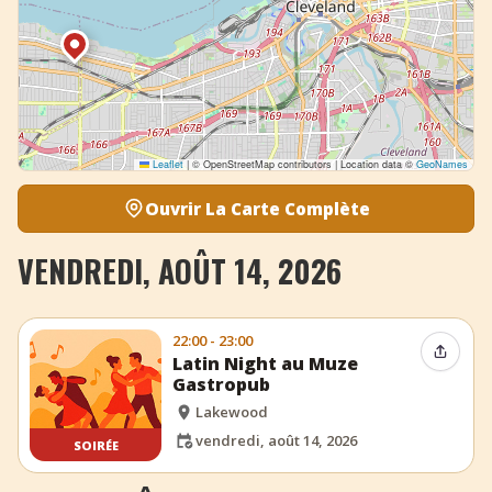
Leaflet
|
© OpenStreetMap contributors | Location data ©
GeoNames
Ouvrir La Carte Complète
VENDREDI, AOÛT 14, 2026
22:00 - 23:00
Partag
Latin Night au Muze
Gastropub
Lakewood
vendredi, août 14, 2026
SOIRÉE