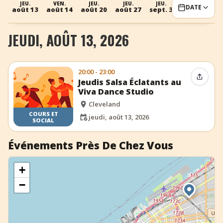
JEU.
VEN.
JEU.
JEU.
JEU.
DATE
août 13
août 14
août 20
août 27
sept. 3
+
Ajouter un événement
JEUDI, AOÛT 13, 2026
20:00 - 23:00
Partag
Jeudis Salsa Éclatants au
Viva Dance Studio
Cleveland
COURS ET
jeudi, août 13, 2026
SOCIAL
Événements Près De Chez Vous
+
−