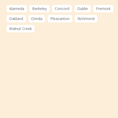
Alameda
Berkeley
Concord
Dublin
Fremont
Oakland
Orinda
Pleasanton
Richmond
Walnut Creek