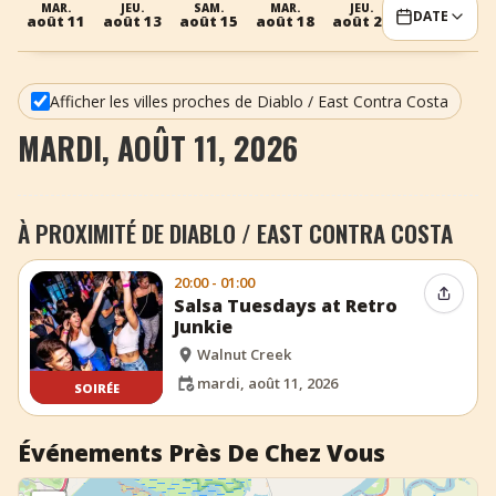
MAR.
JEU.
SAM.
MAR.
JEU.
SAM.
DATE
août 11
août 13
août 15
août 18
août 20
août 22
+
Ajouter un événement
Afficher les villes proches de Diablo / East Contra Costa
MARDI, AOÛT 11, 2026
À PROXIMITÉ DE DIABLO / EAST CONTRA COSTA
20:00 - 01:00
Partag
Salsa Tuesdays at Retro
Junkie
Walnut Creek
mardi, août 11, 2026
SOIRÉE
Événements Près De Chez Vous