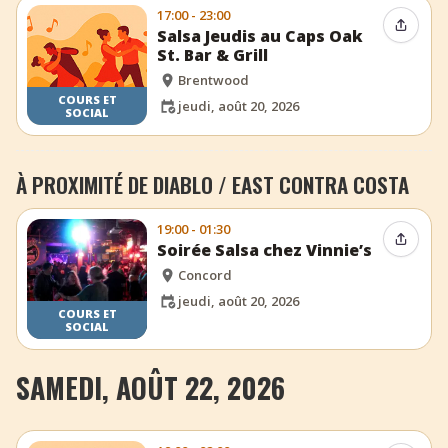
17:00 - 23:00
Partag
Salsa Jeudis au Caps Oak
St. Bar & Grill
Brentwood
COURS ET
jeudi, août 20, 2026
SOCIAL
À PROXIMITÉ DE DIABLO / EAST CONTRA COSTA
19:00 - 01:30
Partag
Soirée Salsa chez Vinnie’s
Concord
jeudi, août 20, 2026
COURS ET
SOCIAL
SAMEDI, AOÛT 22, 2026