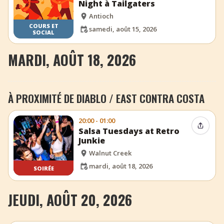
Night à Tailgaters
Antioch
COURS ET
samedi, août 15, 2026
SOCIAL
MARDI, AOÛT 18, 2026
À PROXIMITÉ DE DIABLO / EAST CONTRA COSTA
20:00 - 01:00
Partag
Salsa Tuesdays at Retro
Junkie
Walnut Creek
mardi, août 18, 2026
SOIRÉE
JEUDI, AOÛT 20, 2026