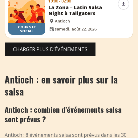
19:00 - 02:00
Partag
La Zona – Latin Salsa
Night à Tailgaters
Antioch
COURS ET
samedi, août 22, 2026
SOCIAL
CHARGER PLUS D’ÉVÉNEMENTS
Antioch : en savoir plus sur la
salsa
Antioch : combien d’événements salsa
sont prévus ?
Antioch : 8 événements salsa sont prévus dans les 30