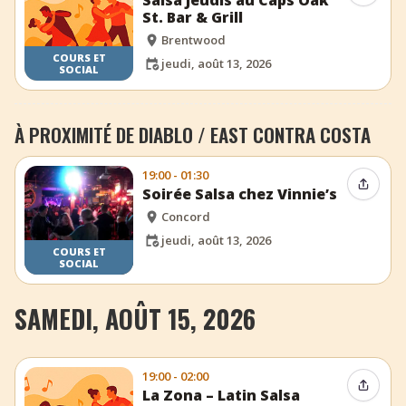
Salsa Jeudis au Caps Oak
St. Bar & Grill
Brentwood
COURS ET
jeudi, août 13, 2026
SOCIAL
À PROXIMITÉ DE DIABLO / EAST CONTRA COSTA
19:00 - 01:30
Partag
Soirée Salsa chez Vinnie’s
Concord
jeudi, août 13, 2026
COURS ET
SOCIAL
SAMEDI, AOÛT 15, 2026
19:00 - 02:00
Partag
La Zona – Latin Salsa