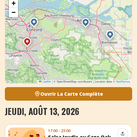
+
−
Leaflet
|
© OpenStreetMap contributors | Location data ©
GeoNames
Ouvrir La Carte Complète
JEUDI, AOÛT 13, 2026
17:00 - 23:00
Partag