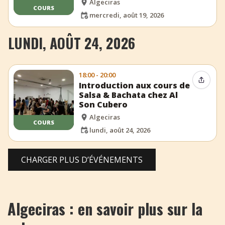
Algeciras
COURS
mercredi, août 19, 2026
LUNDI, AOÛT 24, 2026
18:00 - 20:00
Partag
Introduction aux cours de
Salsa & Bachata chez Al
Son Cubero
Algeciras
COURS
lundi, août 24, 2026
CHARGER PLUS D’ÉVÉNEMENTS
Algeciras : en savoir plus sur la