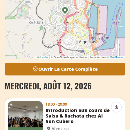
Leaflet
|
© OpenStreetMap contributors | Location data ©
GeoNames
Ouvrir La Carte Complète
MERCREDI, AOÛT 12, 2026
18:00 - 20:00
Partag
Introduction aux cours de
Salsa & Bachata chez Al
Son Cubero
Algeciras