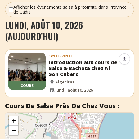
+
Ajouter un événement
Afficher les événements salsa à proximité dans Province
de Cádiz
LUNDI, AOÛT 10, 2026
(AUJOURD’HUI)
18:00 - 20:00
Partag
Introduction aux cours de
Salsa & Bachata chez Al
Son Cubero
Algeciras
COURS
lundi, août 10, 2026
Cours De Salsa Près De Chez Vous :
+
−