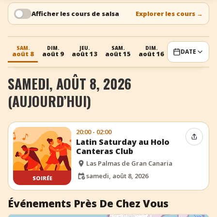
+
Ajouter un événement
Afficher les cours de salsa
Explorer les cours
→
SAM.
DIM.
JEU.
SAM.
DIM.
JEU.
DATE
août 8
août 9
août 13
août 15
août 16
août 20
SAMEDI, AOÛT 8, 2026
(AUJOURD’HUI)
20:00 - 02:00
Partag
Latin Saturday au Holo
Canteras Club
Las Palmas de Gran Canaria
samedi, août 8, 2026
SOIRÉE
Événements Près De Chez Vous