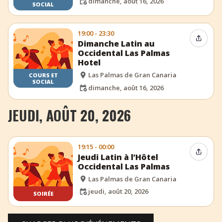
dimanche, août 16, 2026
SOCIAL
19:00 - 23:30
Partag
Dimanche Latin au
Occidental Las Palmas
Hotel
Las Palmas de Gran Canaria
COURS ET
SOCIAL
dimanche, août 16, 2026
JEUDI, AOÛT 20, 2026
19:15 - 00:00
Partag
Jeudi Latin à l’Hôtel
Occidental Las Palmas
Las Palmas de Gran Canaria
jeudi, août 20, 2026
SOIRÉE