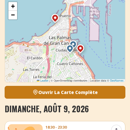
+
−
Leaflet
|
© OpenStreetMap contributors | Location data ©
GeoNames
Ouvrir La Carte Complète
DIMANCHE, AOÛT 9, 2026
18:30 - 23:30