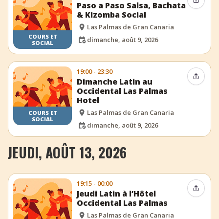
Partag
Paso a Paso Salsa, Bachata
& Kizomba Social
Las Palmas de Gran Canaria
COURS ET
dimanche, août 9, 2026
SOCIAL
19:00 - 23:30
Partag
Dimanche Latin au
Occidental Las Palmas
Hotel
Las Palmas de Gran Canaria
COURS ET
SOCIAL
dimanche, août 9, 2026
JEUDI, AOÛT 13, 2026
19:15 - 00:00
Partag
Jeudi Latin à l’Hôtel
Occidental Las Palmas
Las Palmas de Gran Canaria