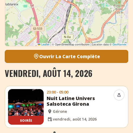
Leaflet
|
© OpenStreetMap contributors | Location data ©
GeoNames
Ouvrir La Carte Complète
VENDREDI, AOÛT 14, 2026
23:00 - 05:00
Partag
Nuit Latine Univers
Salsoteca Girona
Gérone
vendredi, août 14, 2026
SOIRÉE