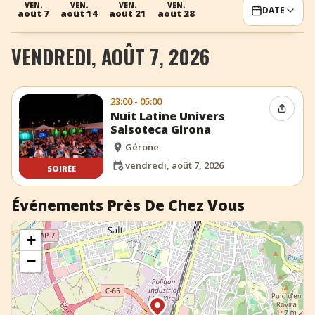
VEN.
VEN.
VEN.
VEN.
DATE
août 7
août 14
août 21
août 28
+
Ajouter un événement
VENDREDI, AOÛT 7, 2026
23:00 - 05:00
Partag
Nuit Latine Univers
Salsoteca Girona
Gérone
vendredi, août 7, 2026
SOIRÉE
Événements Près De Chez Vous
+
−