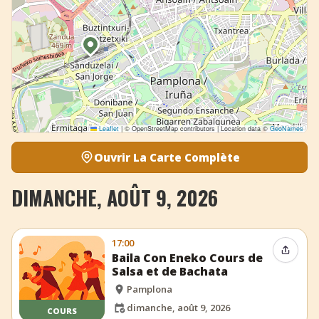
Leaflet
|
© OpenStreetMap contributors | Location data ©
GeoNames
Ouvrir La Carte Complète
DIMANCHE, AOÛT 9, 2026
17:00
Partag
Baila Con Eneko Cours de
Salsa et de Bachata
Pamplona
dimanche, août 9, 2026
COURS