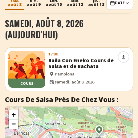
SAM.
DIM.
LUN.
MER.
JEU.
VEN.
S
DATE
août 8
août 9
août 10
août 12
août 13
août 14
aoû
+
Ajouter un événement
SAMEDI, AOÛT 8, 2026
(AUJOURD’HUI)
17:00
Partag
Baila Con Eneko Cours de
Salsa et de Bachata
Pamplona
samedi, août 8, 2026
COURS
Cours De Salsa Près De Chez Vous :
+
−