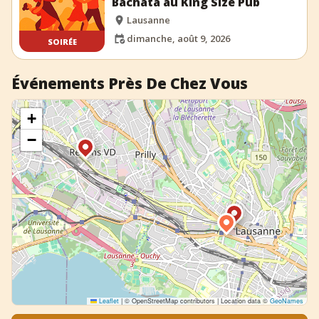
Bachata au King Size Pub
Lausanne
dimanche, août 9, 2026
SOIRÉE
Événements Près De Chez Vous
+
−
Leaflet
|
© OpenStreetMap contributors | Location data ©
GeoNames