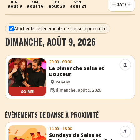
DIM.
DIM.
JEU.
VEN.
DATE
août 9
août 16
août 20
août 21
+
Ajouter un événement
Afficher les événements de danse à proximité
DIMANCHE, AOÛT 9, 2026
20:00 - 00:00
Partag
Le Dimanche Salsa et
Douceur
Renens
dimanche, août 9, 2026
SOIRÉE
ÉVÉNEMENTS DE DANSE À PROXIMITÉ
14:00 - 18:00
Partag
Sundays de Salsa et