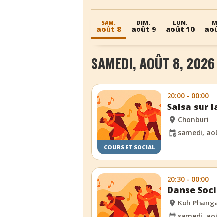
SAM.
DIM.
LUN.
M
août 8
août 9
août 10
aoû
SAMEDI, AOÛT 8, 2026
20:00 - 00:00
Salsa sur 
Chonburi
samedi, aoû
COURS ET SOCIAL
20:30 - 00:00
Danse Soci
Koh Phang
samedi, aoû