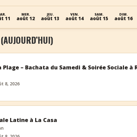
AR.
MER.
JEU.
VEN.
SAM.
DIM.
t 11
août 12
août 13
août 14
août 15
août 16
 (AUJOURD’HUI)
la Plage – Bachata du Samedi & Soirée Sociale à
t 8, 2026
ale Latine à La Casa
an
t 8, 2026