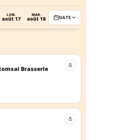
LUN.
MAR.
MER.
JEU.
VEN.
DATE
août 17
août 18
août 19
août 20
août 21
Partager l’événement
 Romsai Brasserie
Partager l’événement