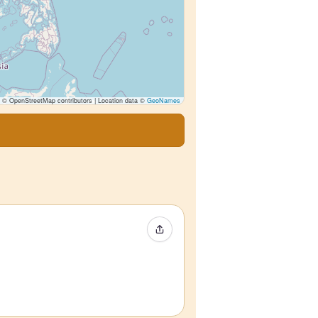
© OpenStreetMap contributors | Location data ©
GeoNames
Partager l’événement