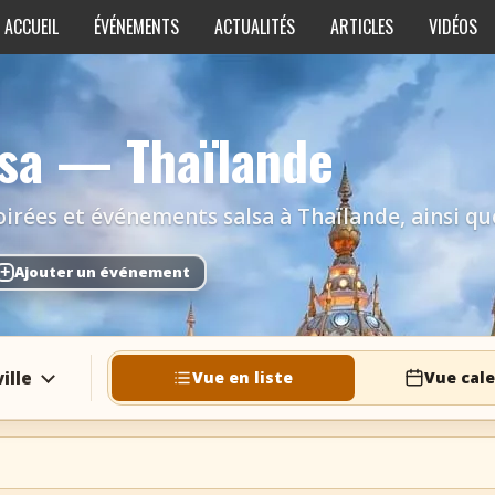
ACCUEIL
ÉVÉNEMENTS
ACTUALITÉS
ARTICLES
VIDÉOS
lsa — Thaïlande
irées et événements salsa à Thaïlande, ainsi que 
+
Ajouter un événement
ille
Vue en liste
Vue cale