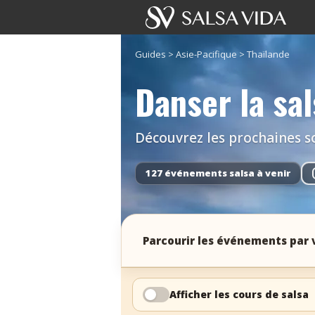
Guides
>
Asie-Pacifique
>
Thaïlande
Danser la sa
Découvrez les prochaines so
127 événements salsa à venir
Parcourir les événements par v
Afficher les cours de salsa