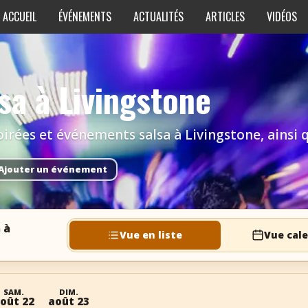
ACCUEIL
ÉVÉNEMENTS
ACTUALITÉS
ARTICLES
VIDÉOS
sa à Livingstone
irées et événements salsa à Livingstone, ainsi qu
Ajouter un événement
 à
Vue en liste
Vue cale
SAM.
DIM.
oût 22
août 23