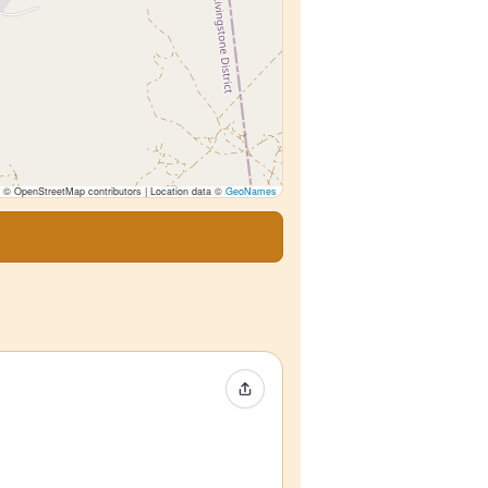
© OpenStreetMap contributors | Location data ©
GeoNames
Partager l’événement