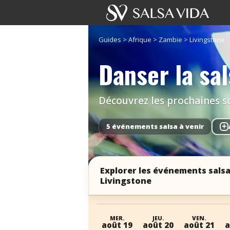
Guides
>
Afrique
>
Zambie
>
Livingstone
Danser la sal
Découvrez les prochaines so
5 événements salsa à venir
+
Explorer les événements salsa
Livingstone
MER.
JEU.
VEN.
août 19
août 20
août 21
a