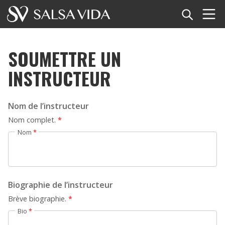
Accueil
SOUMETTRE UN
Événements
INSTRUCTEUR
Actualités
Nom de l’instructeur
Articles
Nom complet.
*
Nom
*
Vidéos
Glossaire
Biographie de l’instructeur
Boutique
Brève biographie.
*
TuneTempo
Bio
*