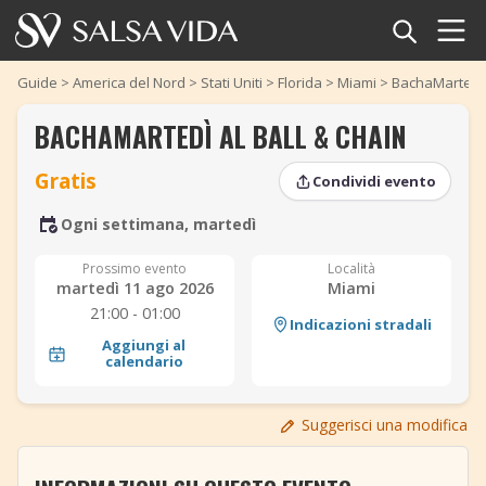
Home
Guide
>
America del Nord
>
Stati Uniti
>
Florida
>
Miami
>
BachaMartedì a
BACHAMARTEDÌ AL BALL & CHAIN
Eventi
Gratis
Condividi evento
Notizie
Ogni settimana, martedì
Articoli
Prossimo evento
Località
‹
›
martedì 11 ago 2026
Miami
Video
21:00 - 01:00
‹
›
Indicazioni stradali
Aggiungi al
Glossario della salsa
calendario
Negozio
Suggerisci una modifica
TuneTempo