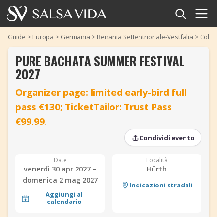
Home
Guide
>
Europa
>
Germania
>
Renania Settentrionale-Vestfalia
>
Colon
PURE BACHATA SUMMER FESTIVAL
Eventi
2027
Notizie
Organizer page: limited early-bird full
pass €130; TicketTailor: Trust Pass
Articoli
‹
‹
›
›
€99.99.
Video
Condividi evento
Glossario della salsa
Date
Località
venerdì 30 apr 2027 –
Hürth
Negozio
domenica 2 mag 2027
Indicazioni stradali
Aggiungi al
calendario
TuneTempo