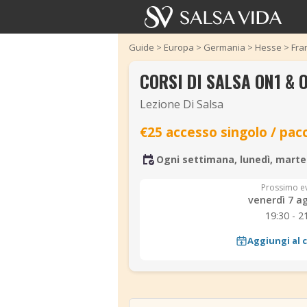
Guide
>
Europa
>
Germania
>
Hesse
>
Fra
CORSI DI SALSA ON1 &
Lezione Di Salsa
€25 accesso singolo / pac
Ogni settimana, lunedì, marted
Prossimo e
venerdì 7 a
19:30 - 2
Aggiungi al 
‹
‹