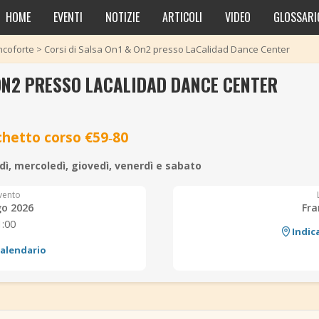
HOME
EVENTI
NOTIZIE
ARTICOLI
VIDEO
GLOSSARI
ncoforte
>
Corsi di Salsa On1 & On2 presso LaCalidad Dance Center
 ON2 PRESSO LACALIDAD DANCE CENTER
chetto corso €59‑80
ì, mercoledì, giovedì, venerdì e sabato
vento
go 2026
Fra
1:00
Indic
calendario