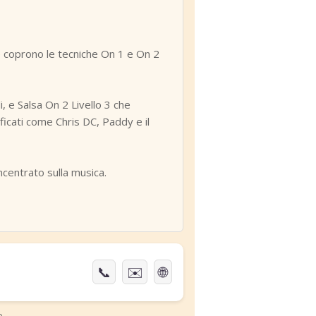
e coprono le tecniche On 1 e On 2
i, e Salsa On 2 Livello 3 che
ificati come Chris DC, Paddy e il
ncentrato sulla musica.
📞
✉️
🌐
o.