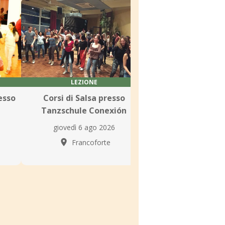
LEZIONE
LEZIONE
esso
Corsi di Salsa presso
Corsi di Salsa p
Tanzschule Conexión
Scuola di Danz
Bauer
giovedì 6 ago 2026
giovedì 6 ago
Francoforte
Francofo