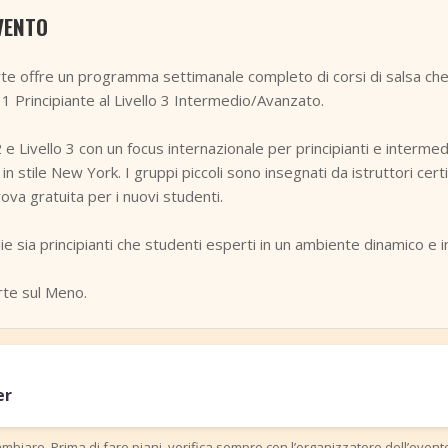
VENTO
te offre un programma settimanale completo di corsi di salsa ch
ello 1 Principiante al Livello 3 Intermedio/Avanzato.
2 e Livello 3 con un focus internazionale per principianti e intermed
in stile New York. I gruppi piccoli sono insegnati da istruttori cert
ova gratuita per i nuovi studenti.
 sia principianti che studenti esperti in un ambiente dinamico e i
rte sul Meno.
er
mbiare. Prima di fare piani, verifica sempre con l’organizzatore dell’event