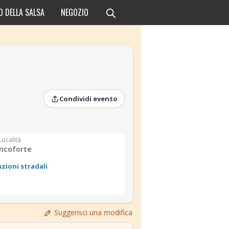
O DELLA SALSA
NEGOZIO
Condividi evento
Località
ncoforte
azioni stradali
›
›
Suggerisci una modifica