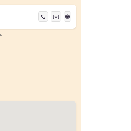
📞
✉️
🌐
o.