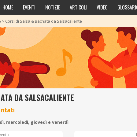
HOME
EVENTI
NOTIZIE
ARTICOLI
VIDEO
GLOSSARI
e
>
Corsi di Salsa & Bachata da Salsacaliente
HATA DA SALSACALIENTE
ontati
ì, mercoledì, giovedì e venerdì
vento