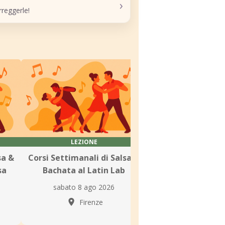
›
reggerle!
LEZIONE
LEZIONE
sa &
Corsi Settimanali di Salsa &
Corsi Settimanali
sa
Bachata al Latin Lab
Bachata presso 
Cubana
sabato 8 ago 2026
lunedì 10 ago
Firenze
Firenz