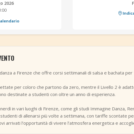
go 2026
3:00
Indic
calendario
VENTO
anza a Firenze che offre corsi settimanali di salsa e bachata per tutt
gettate per coloro che partono da zero, mentre il Livello 2 è adatto
ono destinate a studenti con oltre un anno di esperienza.
venerdì in vari luoghi di Firenze, come gli studi Immagine Danza, 
udenti di allenarsi più volte a settimana, con tariffe scontate per i
vi arrivati l’opportunità di vivere l’atmosfera energetica e accogli