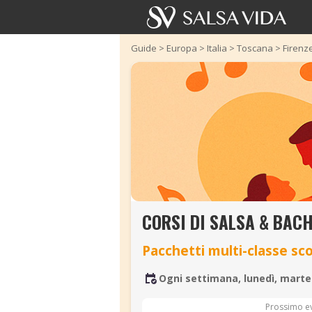
Guide
>
Europa
>
Italia
>
Toscana
>
Firenz
CORSI DI SALSA & BAC
Pacchetti multi-classe sc
Ogni settimana, lunedì, marted
Prossimo e