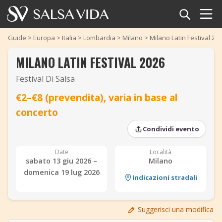
Home
Guide
>
Europa
>
Italia
>
Lombardia
>
Milano
>
Milano Latin Festival 20
MILANO LATIN FESTIVAL 2026
Eventi
Festival Di Salsa
Notizie
€2–€8 (prevendita), varia in base al
Articoli
concerto
‹
‹
›
›
Condividi evento
Video
Date
Località
Glossario della salsa
sabato 13 giu 2026 –
Milano
domenica 19 lug 2026
Indicazioni stradali
Negozio
TuneTempo
Suggerisci una modifica