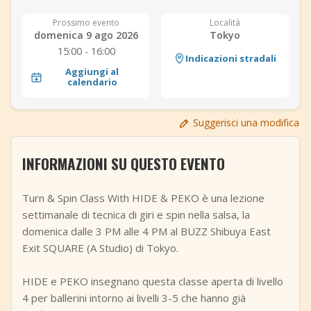
+
Aggiungi evento
Prossimo evento
Località
domenica 9 ago 2026
Tokyo
15:00 - 16:00
Indicazioni stradali
Aggiungi al
calendario
Suggerisci una modifica
INFORMAZIONI SU QUESTO EVENTO
Turn & Spin Class With HIDE & PEKO è una lezione
settimanale di tecnica di giri e spin nella salsa, la
domenica dalle 3 PM alle 4 PM al BUZZ Shibuya East
Exit SQUARE (A Studio) di Tokyo.
HIDE e PEKO insegnano questa classe aperta di livello
4 per ballerini intorno ai livelli 3-5 che hanno già