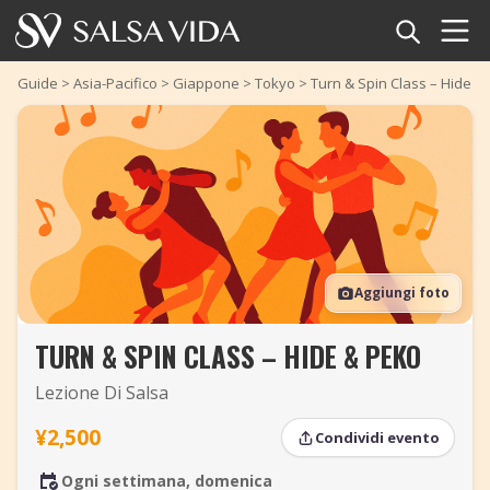
Home
Guide
>
Asia-Pacifico
>
Giappone
>
Tokyo
>
Turn & Spin Class – Hide &
Eventi
Notizie
Articoli
Aggiungi foto
Video
TURN & SPIN CLASS – HIDE & PEKO
Glossario della salsa
Lezione Di Salsa
Negozio
¥2,500
Condividi evento
TuneTempo
Ogni settimana, domenica