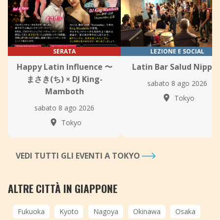
SERATA
LEZIONE E SOCIAL
Happy Latin Influence 〜
Latin Bar Salud Nippor
まさき(ち) × DJ King-
sabato 8 ago 2026
Mamboth
Tokyo
sabato 8 ago 2026
Tokyo
VEDI TUTTI GLI EVENTI A TOKYO
ALTRE CITTÀ IN GIAPPONE
Fukuoka
Kyoto
Nagoya
Okinawa
Osaka