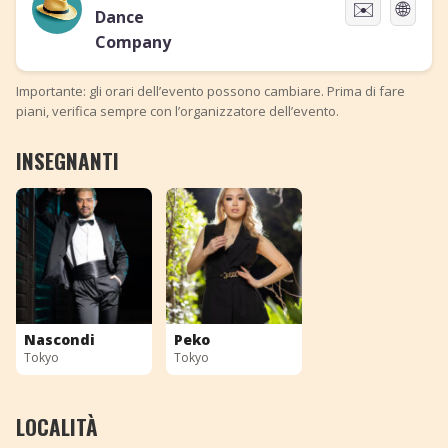
✉️
🌐
Dance
Company
Importante: gli orari dell’evento possono cambiare. Prima di fare
piani, verifica sempre con l’organizzatore dell’evento.
INSEGNANTI
Nascondi
Peko
Tokyo
Tokyo
LOCALITÀ