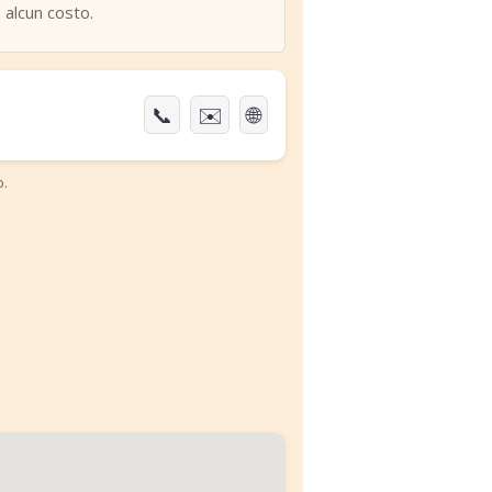
 alcun costo.
📞
✉️
🌐
o.