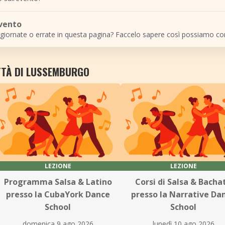
evento
giornate o errate in questa pagina? Faccelo sapere così possiamo cor
ITTÀ DI LUSSEMBURGO
LEZIONE
LEZIONE
Programma Salsa & Latino
Corsi di Salsa & Bacha
presso la CubaYork Dance
presso la Narrative Da
School
School
domenica 9 ago 2026
lunedì 10 ago 2026