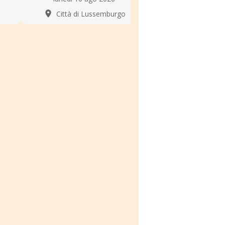
Città di Lus
Città di Lussemburgo