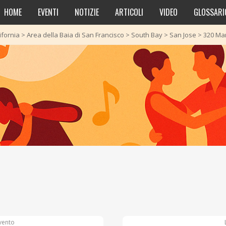
HOME
EVENTI
NOTIZIE
ARTICOLI
VIDEO
GLOSSARI
ifornia
>
Area della Baia di San Francisco
>
South Bay
>
San Jose
>
320 Ma
vento