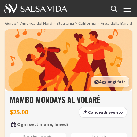
Home
Guide
>
America del Nord
>
Stati Uniti
>
California
>
Area della Baia di 
Eventi
Notizie
Articoli
Aggiungi foto
Video
MAMBO MONDAYS AL VOLARÉ
Glossario della salsa
$25.00
Condividi evento
Negozio
Ogni settimana, lunedì
TuneTempo
Prossimo evento
Località