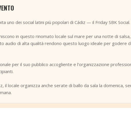
VENTO
ta uno dei social latini più popolari di Cádiz — il Friday SBK Social.
i riuniscono in questo rinomato locale sul mare per una notte di sal
nto audio di alta qualità rendono questo luogo ideale per godere dei 
onale per il suo pubblico accogliente e l’organizzazione profession
ipianti.
iz, il locale organizza anche serate di ballo da sala la domenica, s
imana.