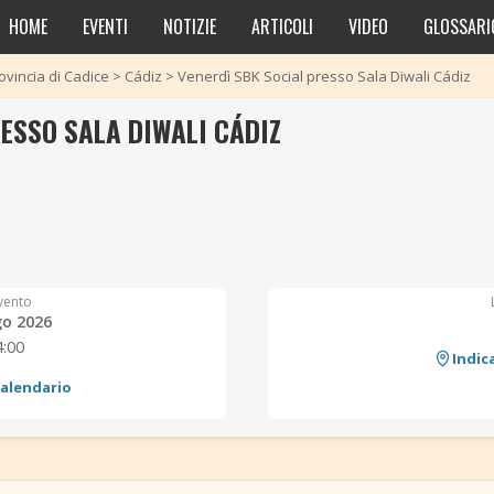
HOME
EVENTI
NOTIZIE
ARTICOLI
VIDEO
GLOSSARI
ovincia di Cadice
>
Cádiz
>
Venerdì SBK Social presso Sala Diwali Cádiz
ESSO SALA DIWALI CÁDIZ
vento
go 2026
4:00
Indic
calendario