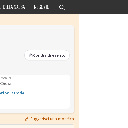
O DELLA SALSA
NEGOZIO
Condividi evento
Località
Cádiz
azioni stradali
›
›
Suggerisci una modifica