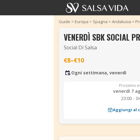
Guide
>
Europa
>
Spagna
>
Andalusia
>
Pr
VENERDÌ SBK SOCIAL PR
Social Di Salsa
€8–€10
Ogni settimana, venerdì
Prossimo e
venerdì 7 a
23:00 - 0
Aggiungi al 
‹
‹