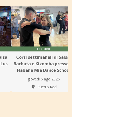
LEZIONE
LEZIONE
alsa
Corsi settimanali di Salsa,
Lezioni settimana
 Lus
Bachata e Kizomba presso la
e Bachata presso 
Habana Mia Dance School
Dance Stu
giovedì 6 ago 2026
giovedì 6 ago
Puerto Real
Cádi