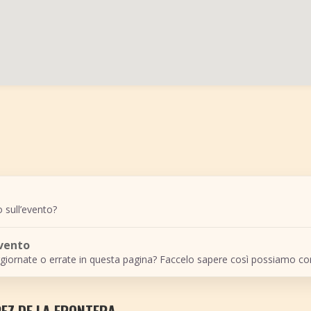
 sull’evento?
evento
giornate o errate in questa pagina? Faccelo sapere così possiamo cor
REZ DE LA FRONTERA