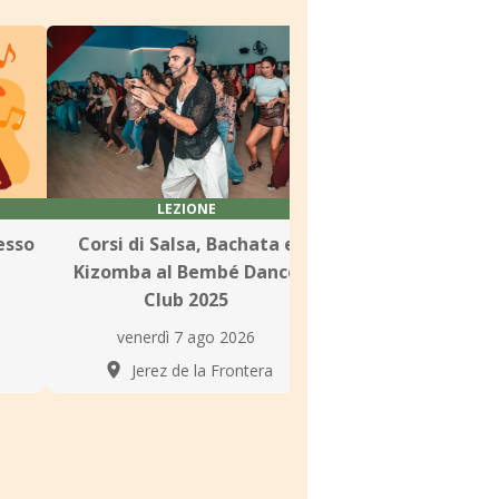
LEZIONE
LEZIONE
esso
Corsi di Salsa, Bachata e
Corsi di Danza La
Kizomba al Bembé Dance
LatinoSon J
Club 2025
lunedì 10 ago
venerdì 7 ago 2026
Jerez de la 
Jerez de la Frontera