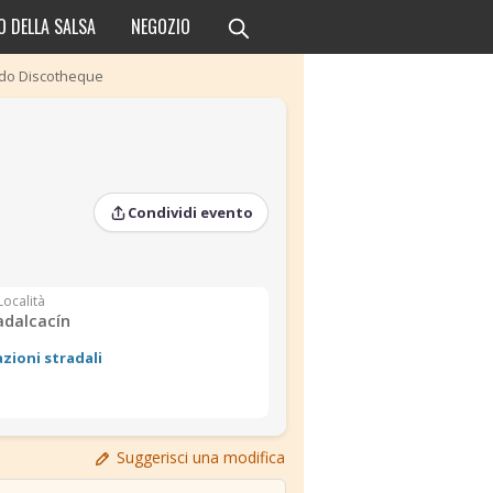
O DELLA SALSA
NEGOZIO
ndo Discotheque
Condividi evento
Località
dalcacín
azioni stradali
›
›
Suggerisci una modifica