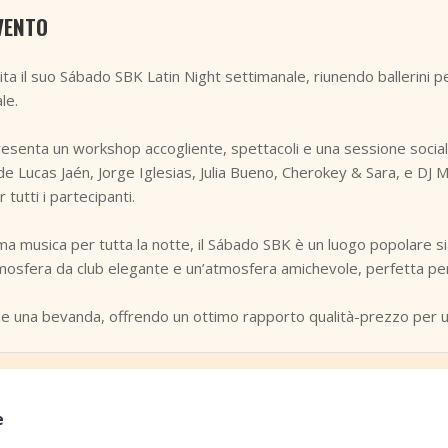
VENTO
a il suo Sábado SBK Latin Night settimanale, riunendo ballerini pe
le.
esenta un workshop accogliente, spettacoli e una sessione sociale 
ude Lucas Jaén, Jorge Iglesias, Julia Bueno, Cherokey & Sara, e DJ
tutti i partecipanti.
 musica per tutta la notte, il Sábado SBK è un luogo popolare sia pe
’atmosfera da club elegante e un’atmosfera amichevole, perfetta per 
ude una bevanda, offrendo un ottimo rapporto qualità-prezzo per un
e