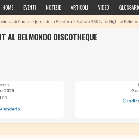
HOME
EVENTI
NOTIZIE
ARTICOLI
VIDEO
GLOSSARI
ovincia di Cadice
>
Jerez de la Frontera
>
Sabato SBK Latin Night al Belmo
HT AL BELMONDO DISCOTHEQUE
vento
o 2026
Gua
4:00
Indic
calendario