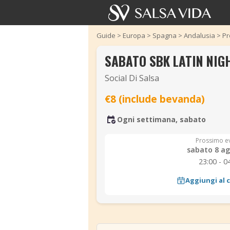
Guide
>
Europa
>
Spagna
>
Andalusia
>
Pr
SABATO SBK LATIN NIG
Social Di Salsa
€8 (include bevanda)
Ogni settimana, sabato
Prossimo e
sabato 8 ag
23:00 - 0
Aggiungi al 
‹
‹