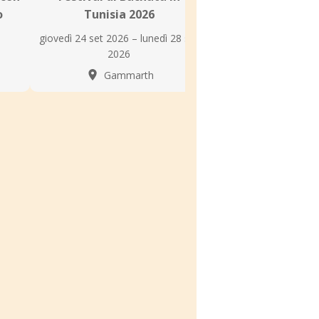
o
Tunisia 2026
Hamdi Salsero
Temps Da
giovedì 24 set 2026 – lunedì 28 set
2026
martedì 11 ag
Gammarth
Tunis