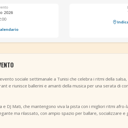
vento
o 2026
2:00
Indic
calendario
VENTO
evento sociale settimanale a Tunisi che celebra i ritmi della salsa
rant e riunisce ballerini e amanti della musica per una serata di
DJ Mati, che mantengono viva la pista con i migliori ritmi afro-lati
gante ma rilassato, con ampio spazio per ballare, socializzare e