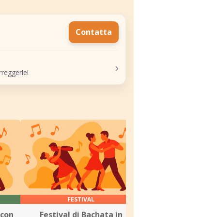
Contatta
›
reggerle!
FESTIVAL
LEZIONE
 con
Festival di Bachata in
Nuova sessione di