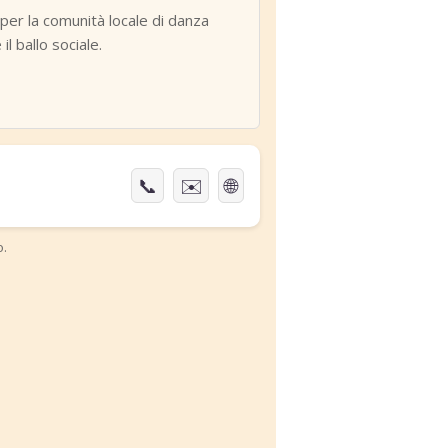
er la comunità locale di danza
il ballo sociale.
📞
✉️
🌐
o.