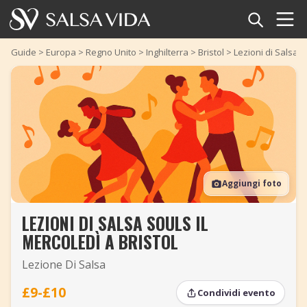
Home
Guide
>
Europa
>
Regno Unito
>
Inghilterra
>
Bristol
>
Lezioni di Salsa S
Eventi
Notizie
Articoli
Aggiungi foto
Video
LEZIONI DI SALSA SOULS IL
Glossario della salsa
MERCOLEDÌ A BRISTOL
Negozio
Lezione Di Salsa
TuneTempo
£9-£10
Condividi evento