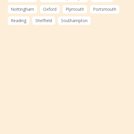
Nottingham
Oxford
Plymouth
Portsmouth
Reading
Sheffield
Southampton