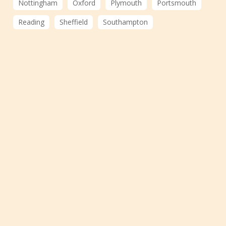
Nottingham
Oxford
Plymouth
Portsmouth
Reading
Sheffield
Southampton