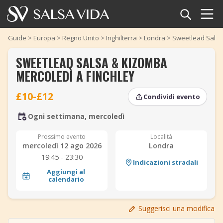
Home
Guide
>
Europa
>
Regno Unito
>
Inghilterra
>
Londra
>
Sweetlead Salsa
SWEETLEAD SALSA & KIZOMBA
Eventi
MERCOLEDÌ A FINCHLEY
Notizie
£10-£12
Condividi evento
‹
›
Articoli
‹
›
Ogni settimana, mercoledì
Video
Prossimo evento
Località
mercoledì 12 ago 2026
Londra
19:45 - 23:30
Glossario della salsa
Indicazioni stradali
Aggiungi al
calendario
Negozio
Suggerisci una modifica
TuneTempo