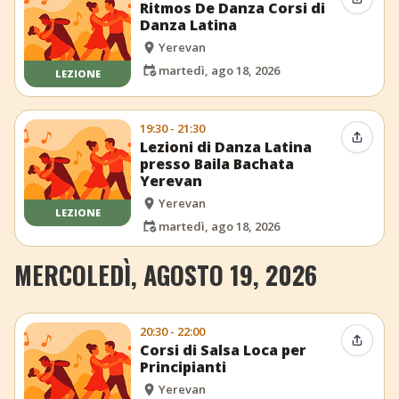
Condiv
Ritmos De Danza Corsi di
Danza Latina
Yerevan
martedì, ago 18, 2026
LEZIONE
19:30 - 21:30
Condiv
Lezioni di Danza Latina
presso Baila Bachata
Yerevan
Yerevan
LEZIONE
martedì, ago 18, 2026
MERCOLEDÌ, AGOSTO 19, 2026
20:30 - 22:00
Condiv
Corsi di Salsa Loca per
Principianti
Yerevan