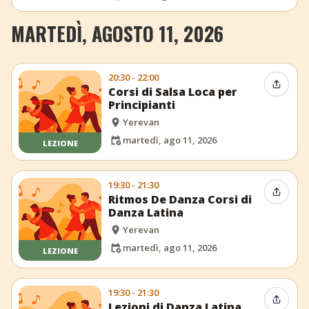
MARTEDÌ, AGOSTO 11, 2026
20:30 - 22:00
Condiv
Corsi di Salsa Loca per
Principianti
Yerevan
martedì, ago 11, 2026
LEZIONE
19:30 - 21:30
Condiv
Ritmos De Danza Corsi di
Danza Latina
Yerevan
martedì, ago 11, 2026
LEZIONE
19:30 - 21:30
Condiv
Lezioni di Danza Latina