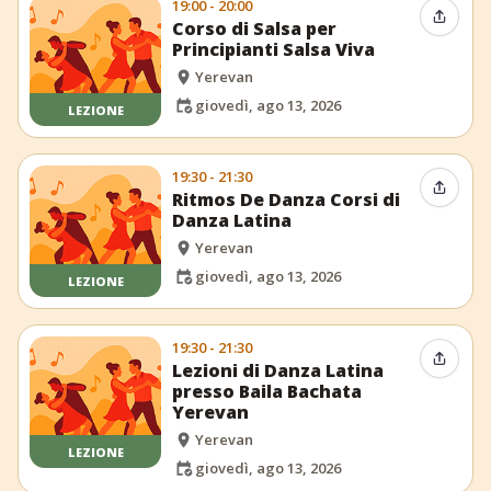
19:00 - 20:00
Condiv
Corso di Salsa per
Principianti Salsa Viva
Yerevan
giovedì, ago 13, 2026
LEZIONE
19:30 - 21:30
Condiv
Ritmos De Danza Corsi di
Danza Latina
Yerevan
giovedì, ago 13, 2026
LEZIONE
19:30 - 21:30
Condiv
Lezioni di Danza Latina
presso Baila Bachata
Yerevan
Yerevan
LEZIONE
giovedì, ago 13, 2026