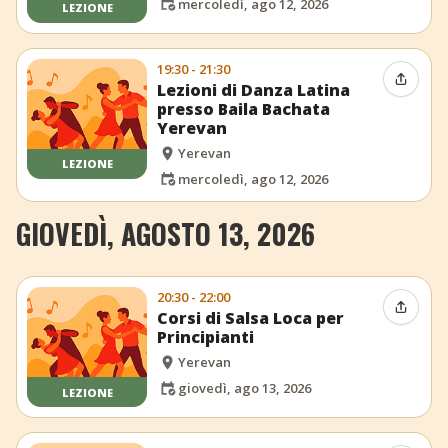
mercoledì, ago 12, 2026
LEZIONE
19:30 - 21:30
Condiv
Lezioni di Danza Latina
presso Baila Bachata
Yerevan
Yerevan
LEZIONE
mercoledì, ago 12, 2026
GIOVEDÌ, AGOSTO 13, 2026
20:30 - 22:00
Condiv
Corsi di Salsa Loca per
Principianti
Yerevan
giovedì, ago 13, 2026
LEZIONE