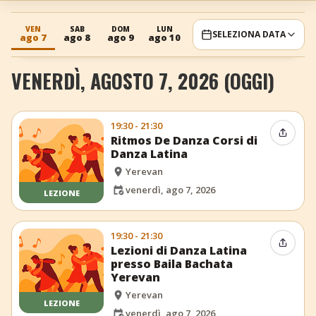
+
Aggiungi evento
VEN
SAB
DOM
LUN
MAR
MER
GIO
SELEZIONA DATA
ago 7
ago 8
ago 9
ago 10
ago 11
ago 12
ago 13
VENERDÌ, AGOSTO 7, 2026 (OGGI)
19:30 - 21:30
Condiv
Ritmos De Danza Corsi di
Danza Latina
Yerevan
venerdì, ago 7, 2026
LEZIONE
19:30 - 21:30
Condiv
Lezioni di Danza Latina
presso Baila Bachata
Yerevan
Yerevan
LEZIONE
venerdì, ago 7, 2026