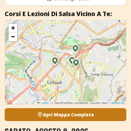
Corsi E Lezioni Di Salsa Vicino A Te:
+
−
Leaflet
|
© OpenStreetMap contributors | Location data ©
GeoNames
Apri Mappa Completa