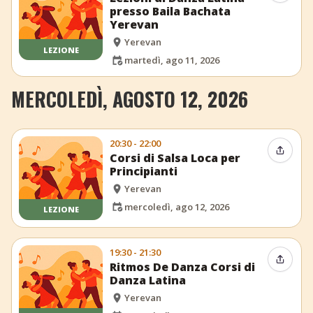
presso Baila Bachata
Yerevan
Yerevan
LEZIONE
martedì, ago 11, 2026
MERCOLEDÌ, AGOSTO 12, 2026
20:30 - 22:00
Condiv
Corsi di Salsa Loca per
Principianti
Yerevan
mercoledì, ago 12, 2026
LEZIONE
19:30 - 21:30
Condiv
Ritmos De Danza Corsi di
Danza Latina
Yerevan