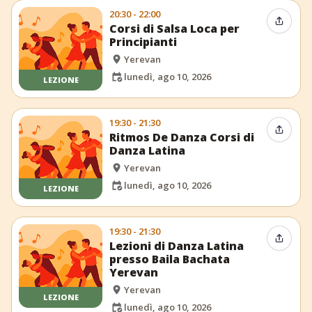
20:30 - 22:00
Condiv
Corsi di Salsa Loca per
Principianti
Yerevan
lunedì, ago 10, 2026
LEZIONE
19:30 - 21:30
Condiv
Ritmos De Danza Corsi di
Danza Latina
Yerevan
lunedì, ago 10, 2026
LEZIONE
19:30 - 21:30
Condiv
Lezioni di Danza Latina
presso Baila Bachata
Yerevan
Yerevan
LEZIONE
lunedì, ago 10, 2026