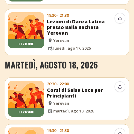
19:30 - 21:30
Condiv
Lezioni di Danza Latina
presso Baila Bachata
Yerevan
Yerevan
LEZIONE
lunedì, ago 17, 2026
MARTEDÌ, AGOSTO 18, 2026
20:30 - 22:00
Condiv
Corsi di Salsa Loca per
Principianti
Yerevan
martedì, ago 18, 2026
LEZIONE
19:30 - 21:30