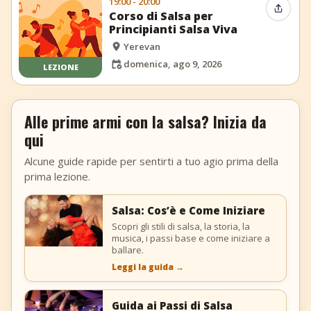
19:00 - 20:00
Condiv
Corso di Salsa per
Principianti Salsa Viva
Yerevan
domenica, ago 9, 2026
LEZIONE
Alle prime armi con la salsa? Inizia da
qui
Alcune guide rapide per sentirti a tuo agio prima della
prima lezione.
Salsa: Cos’è e Come Iniziare
Scopri gli stili di salsa, la storia, la
musica, i passi base e come iniziare a
ballare.
Leggi la guida
→
Guida ai Passi di Salsa