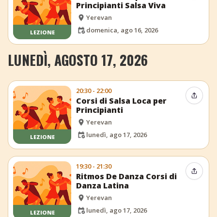
Principianti Salsa Viva
Yerevan
domenica, ago 16, 2026
LEZIONE
LUNEDÌ, AGOSTO 17, 2026
20:30 - 22:00
Condiv
Corsi di Salsa Loca per
Principianti
Yerevan
lunedì, ago 17, 2026
LEZIONE
19:30 - 21:30
Condiv
Ritmos De Danza Corsi di
Danza Latina
Yerevan
lunedì, ago 17, 2026
LEZIONE