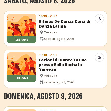
SABATO, AGOSTO 8, 2026
19:30 - 21:30
Condiv
Ritmos De Danza Corsi di
Danza Latina
Yerevan
sabato, ago 8, 2026
LEZIONE
19:30 - 21:30
Condiv
Lezioni di Danza Latina
presso Baila Bachata
Yerevan
Yerevan
LEZIONE
sabato, ago 8, 2026
DOMENICA, AGOSTO 9, 2026