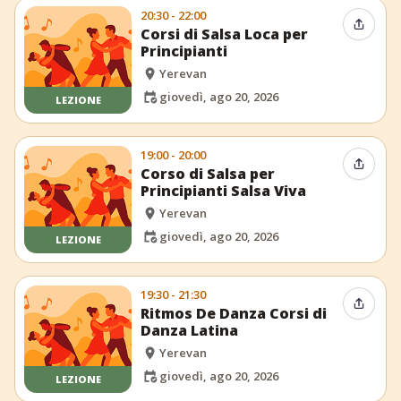
20:30 - 22:00
Condiv
Corsi di Salsa Loca per
Principianti
Yerevan
giovedì, ago 20, 2026
LEZIONE
19:00 - 20:00
Condiv
Corso di Salsa per
Principianti Salsa Viva
Yerevan
giovedì, ago 20, 2026
LEZIONE
19:30 - 21:30
Condiv
Ritmos De Danza Corsi di
Danza Latina
Yerevan
giovedì, ago 20, 2026
LEZIONE