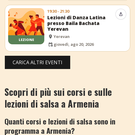
19:30 - 21:30
Condiv
Lezioni di Danza Latina
presso Baila Bachata
Yerevan
Yerevan
LEZIONE
giovedì, ago 20, 2026
CARICA ALTRI EVENTI
Scopri di più sui corsi e sulle
lezioni di salsa a Armenia
Quanti corsi e lezioni di salsa sono in
programma a Armenia?