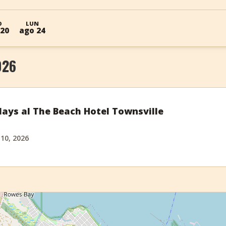
O
LUN
 20
ago 24
026
ays al The Beach Hotel Townsville
 10, 2026