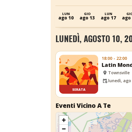
LUN
GIO
LUN
GI
ago 10
ago 13
ago 17
ago
LUNEDÌ, AGOSTO 10, 2
18:00 - 22:00
Latin Mond
Townsville
lunedì, ago
SERATA
Eventi Vicino A Te
+
−