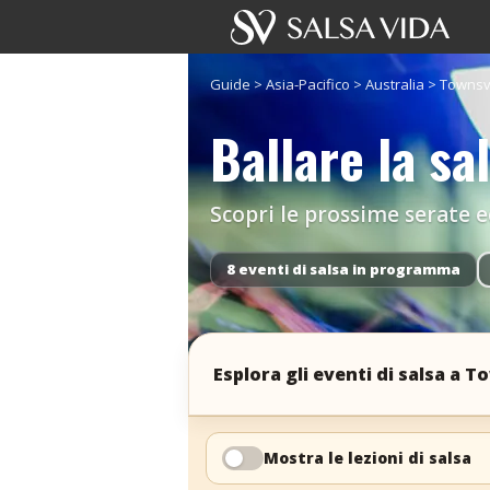
Guide
>
Asia-Pacifico
>
Australia
>
Townsvi
Ballare la sa
Scopri le prossime serate ed 
8 eventi di salsa in programma
Esplora gli eventi di salsa a T
Mostra le lezioni di salsa