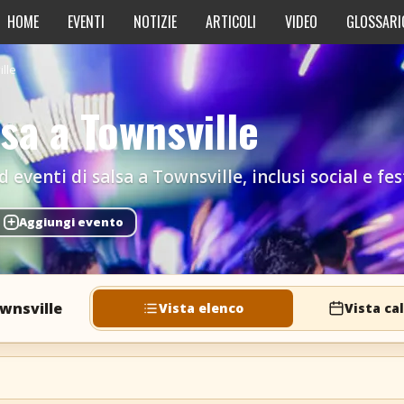
HOME
EVENTI
NOTIZIE
ARTICOLI
VIDEO
GLOSSARI
lle
lsa a Townsville
eventi di salsa a Townsville, inclusi social e fest
+
Aggiungi evento
ownsville
Vista elenco
Vista ca