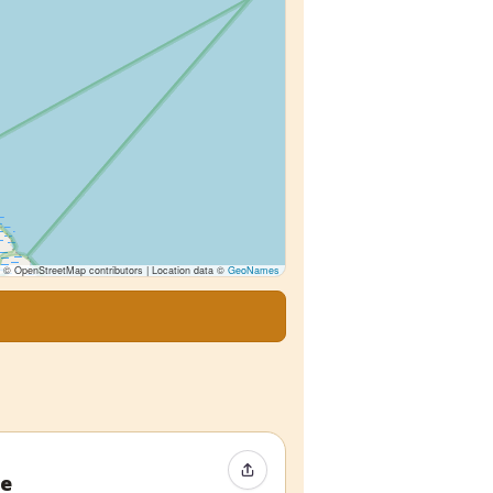
© OpenStreetMap contributors | Location data ©
GeoNames
Condividi evento
ve