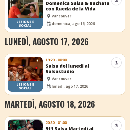
Condiv
Domenica Salsa & Bachata
con Rueda de la Vida
Vancouver
LEZIONE E
domenica, ago 16, 2026
SOCIAL
LUNEDÌ, AGOSTO 17, 2026
19:20 - 00:00
Condiv
Salsa del lunedì al
Salsastudio
Vancouver
LEZIONE E
lunedì, ago 17, 2026
SOCIAL
MARTEDÌ, AGOSTO 18, 2026
20:30 - 01:00
Condiv
911 Salsa Martedì al