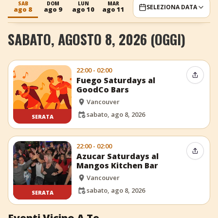
SAB
DOM
LUN
MAR
GIO
VEN
SAB
SELEZIONA DATA
ago 8
ago 9
ago 10
ago 11
ago 13
ago 14
ago 15
+
Aggiungi evento
SABATO, AGOSTO 8, 2026 (OGGI)
22:00 - 02:00
Condiv
Fuego Saturdays al
GoodCo Bars
Vancouver
sabato, ago 8, 2026
SERATA
22:00 - 02:00
Condiv
Azucar Saturdays al
Mangos Kitchen Bar
Vancouver
sabato, ago 8, 2026
SERATA