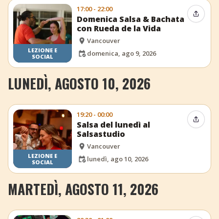
17:00 - 22:00
Condiv
Domenica Salsa & Bachata
con Rueda de la Vida
Vancouver
LEZIONE E
domenica, ago 9, 2026
SOCIAL
LUNEDÌ, AGOSTO 10, 2026
19:20 - 00:00
Condiv
Salsa del lunedì al
Salsastudio
Vancouver
LEZIONE E
lunedì, ago 10, 2026
SOCIAL
MARTEDÌ, AGOSTO 11, 2026