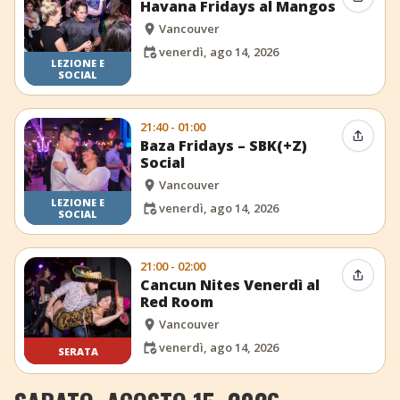
Condiv
Havana Fridays al Mangos
Vancouver
venerdì, ago 14, 2026
LEZIONE E
SOCIAL
21:40 - 01:00
Condiv
Baza Fridays – SBK(+Z)
Social
Vancouver
LEZIONE E
venerdì, ago 14, 2026
SOCIAL
21:00 - 02:00
Condiv
Cancun Nites Venerdì al
Red Room
Vancouver
venerdì, ago 14, 2026
SERATA