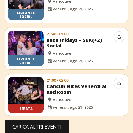
Vancouver
venerdì, ago 21, 2026
LEZIONE E
SOCIAL
21:40 - 01:00
Condiv
Baza Fridays – SBK(+Z)
Social
Vancouver
LEZIONE E
venerdì, ago 21, 2026
SOCIAL
21:00 - 02:00
Condiv
Cancun Nites Venerdì al
Red Room
Vancouver
venerdì, ago 21, 2026
SERATA
CARICA ALTRI EVENTI