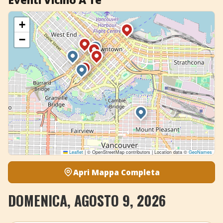
Eventi Vicino A Te
+
−
Leaflet
|
© OpenStreetMap contributors | Location data ©
GeoNames
Apri Mappa Completa
DOMENICA, AGOSTO 9, 2026