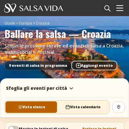
Home
Guide
>
Europa
>
Croazia
Ballare la salsa — Croazia
Eventi
Scopri le prossime serate ed eventi di salsa a Croazia,
Notizie
inclusi social e festival.
Articoli
+
9 eventi di salsa in programma
Aggiungi evento
Video
Sfoglia gli eventi per città
Glossario della salsa
Negozio
Vista elenco
Vista calendario
Vedi
TuneTempo
Mostra le lezioni di salsa
Esplora le lezioni
→