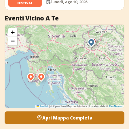
lunedì, ago 10, 2026
FESTIVAL
Eventi Vicino A Te
+
−
Leaflet
|
© OpenStreetMap contributors | Location data ©
GeoNames
Apri Mappa Completa