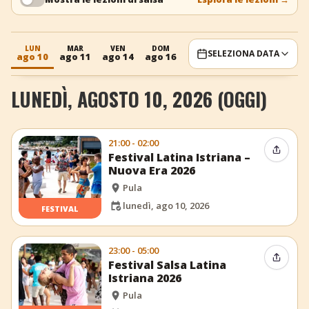
+
Aggiungi evento
LUN
MAR
VEN
DOM
DOM
SELEZIONA DATA
ago 10
ago 11
ago 14
ago 16
ago 23
LUNEDÌ, AGOSTO 10, 2026 (OGGI)
21:00 - 02:00
Condiv
Festival Latina Istriana –
Nuova Era 2026
Pula
lunedì, ago 10, 2026
FESTIVAL
23:00 - 05:00
Condiv
Festival Salsa Latina
Istriana 2026
Pula