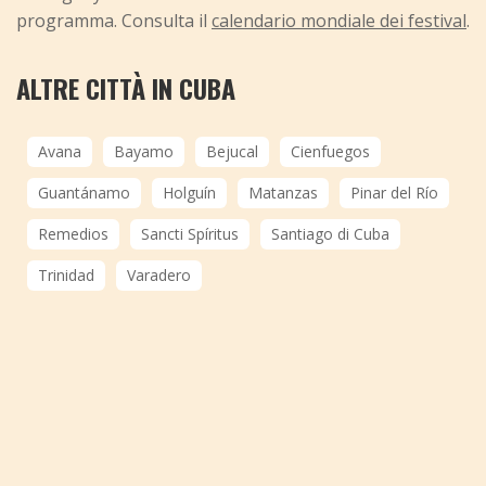
programma. Consulta il
calendario mondiale dei festival
.
ALTRE CITTÀ IN CUBA
Avana
Bayamo
Bejucal
Cienfuegos
Guantánamo
Holguín
Matanzas
Pinar del Río
Remedios
Sancti Spíritus
Santiago di Cuba
Trinidad
Varadero