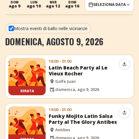
DOM
LUN
MER
DOM
LUN
MER
SELEZIONA DATA
ago 9
ago 10
ago 12
ago 16
ago 17
ago 19
+
Aggiungi evento
Mostra eventi di ballo nelle vicinanze
DOMENICA, AGOSTO 9, 2026
18:00 - 01:00
Condiv
Latin Beach Party al Le
Vieux Rocher
Golfe Juan
domenica, ago 9, 2026
SERATA
19:00 - 01:00
Condiv
Funky Mojito Latin Salsa
Party al The Glory Antibes
Antibes
domenica, ago 9, 2026