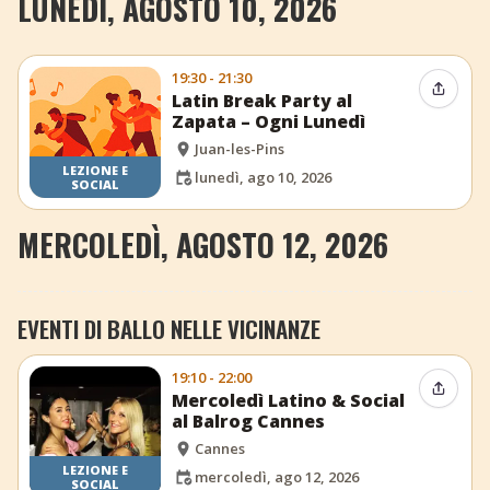
LUNEDÌ, AGOSTO 10, 2026
19:30 - 21:30
Condiv
Latin Break Party al
Zapata – Ogni Lunedì
Juan-les-Pins
LEZIONE E
lunedì, ago 10, 2026
SOCIAL
MERCOLEDÌ, AGOSTO 12, 2026
EVENTI DI BALLO NELLE VICINANZE
19:10 - 22:00
Condiv
Mercoledì Latino & Social
al Balrog Cannes
Cannes
LEZIONE E
mercoledì, ago 12, 2026
SOCIAL