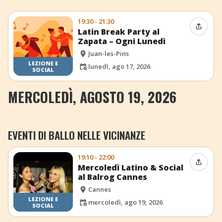
19:30 - 21:30
Condiv
Latin Break Party al
Zapata – Ogni Lunedì
Juan-les-Pins
LEZIONE E
lunedì, ago 17, 2026
SOCIAL
MERCOLEDÌ, AGOSTO 19, 2026
EVENTI DI BALLO NELLE VICINANZE
19:10 - 22:00
Condiv
Mercoledì Latino & Social
al Balrog Cannes
Cannes
LEZIONE E
mercoledì, ago 19, 2026
SOCIAL