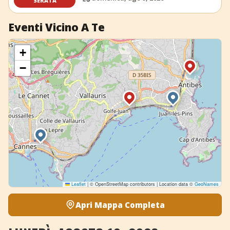
SERATA
Eventi Vicino A Te
+
−
Leaflet
|
© OpenStreetMap contributors | Location data ©
GeoNames
Apri Mappa Completa