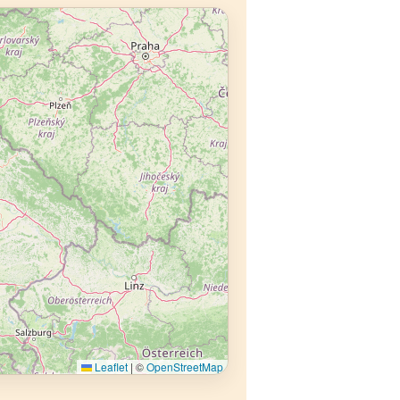
Leaflet
|
©
OpenStreetMap