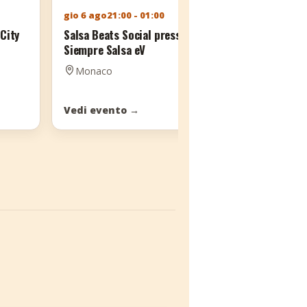
gio 6 ago
21:00 - 01:00
ven 7 ago
21:0
 City
Salsa Beats Social presso
Salsa Venerdì
Siempre Salsa eV
Studio
Monaco
Monaco
Vedi evento
→
Vedi event