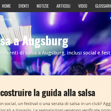
HOME
EVENTI
NOTIZIE
ARTICOLI
VIDEO
GLOSSARI
ugsburg
lsa a Augsburg
 eventi di salsa a Augsburg, inclusi social e festi
costruire la guida alla salsa
 social, un festival o una serata di salsa in un club? Ag
 locali a trovarlo. Le segnalazioni vengono verificate prim