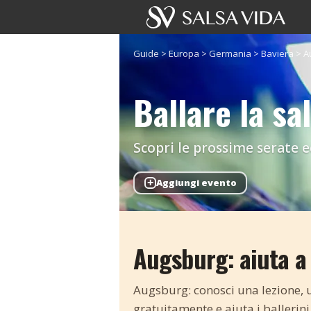
Guide
>
Europa
>
Germania
>
Baviera
>
A
Ballare la sa
Scopri le prossime serate ed
+
Aggiungi evento
Augsburg: aiuta a 
Augsburg: conosci una lezione, un
gratuitamente e aiuta i ballerini