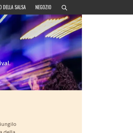
O DELLA SALSA
NEGOZIO
val.
giungilo
a della