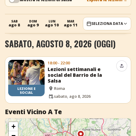
+
Aggiungi evento
SAB
DOM
LUN
MAR
MER
SAB
DOM
SELEZIONA DATA
ago 8
ago 9
ago 10
ago 11
ago 12
ago 15
ago 16
SABATO, AGOSTO 8, 2026 (OGGI)
18:00 - 22:00
Condiv
Lezioni settimanali e
social del Barrio de la
Salsa
Roma
LEZIONE E
SOCIAL
sabato, ago 8, 2026
Eventi Vicino A Te
+
−