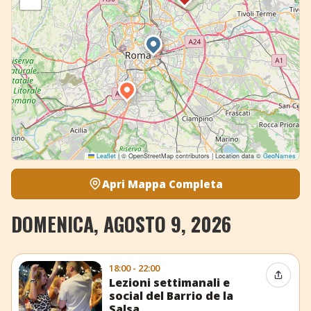
Leaflet
|
© OpenStreetMap contributors | Location data ©
GeoNames
Apri Mappa Completa
DOMENICA, AGOSTO 9, 2026
18:00 - 22:00
Condiv
Lezioni settimanali e
social del Barrio de la
Salsa