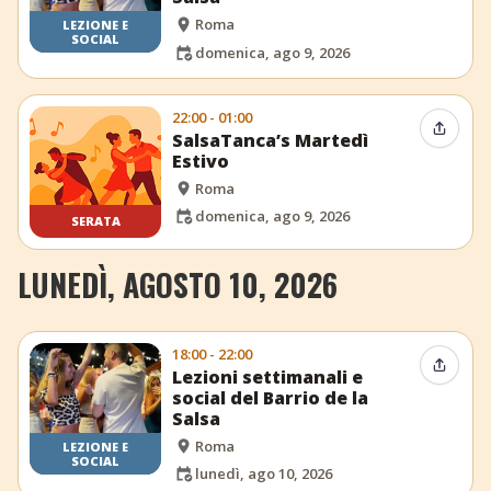
Roma
LEZIONE E
SOCIAL
domenica, ago 9, 2026
22:00 - 01:00
Condiv
SalsaTanca’s Martedì
Estivo
Roma
domenica, ago 9, 2026
SERATA
LUNEDÌ, AGOSTO 10, 2026
18:00 - 22:00
Condiv
Lezioni settimanali e
social del Barrio de la
Salsa
Roma
LEZIONE E
SOCIAL
lunedì, ago 10, 2026