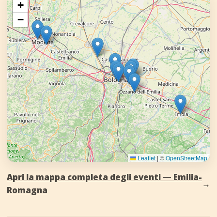
+
−
Leaflet
|
©
OpenStreetMap
Apri la mappa completa degli eventi — Emilia-
→
Romagna