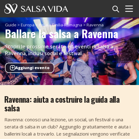
Home
Guide
>
Europa
>
Italia
>
Emilia-Romagna
>
Ravenna
Ballare la salsa a Ravenna
Eventi
Scopri le prossime serate ed eventi di salsa a
Notizie
Ravenna, inclusi social e festival.
+
Aggiungi evento
Articoli
Video
Ravenna: aiuta a costruire la guida alla
Glossario della salsa
salsa
Negozio
Ravenna: conosci una lezione, un social, un festival o una
serata di salsa in un club? Aggiungilo gratuitamente e aiuta i
TuneTempo
ballerini locali a trovarlo. Le segnalazioni vengono verificate