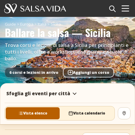
Home
Guide
>
Europa
>
Italia
>
Sicilia
Ballare la salsa — Sicilia
Eventi
Trova corsi e lezioni di salsa a Sicilia per principianti e
Notizie
tutti i livelli, oltre a workshop, insegnanti e scuole di
ballo.
Articoli
+
6 corsi e lezioni in arrivo
Aggiungi un corso
Video
Sfoglia gli eventi per città
Glossario della salsa
Negozio
Vista elenco
Vista calendario
Vedi
TuneTempo