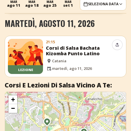
MAR
MAR
MAR
MAR
SELEZIONA DATA
ago 11
ago 18
ago 25
set 1
+
Aggiungi evento
MARTEDÌ, AGOSTO 11, 2026
21:15
Condiv
Corsi di Salsa Bachata
Kizomba Punto Latino
Catania
martedì, ago 11, 2026
LEZIONE
Corsi E Lezioni Di Salsa Vicino A Te:
+
−