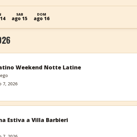
N
SAB
DOM
 14
ago 15
ago 16
026
atino Weekend Notte Latine
ego
o 7, 2026
a Estiva a Villa Barbieri
o 7, 2026