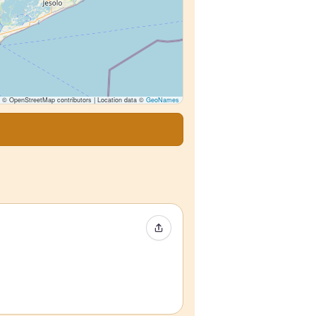
© OpenStreetMap contributors | Location data ©
GeoNames
Condividi evento