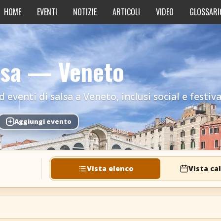
HOME
EVENTI
NOTIZIE
ARTICOLI
VIDEO
GLOSSARI
alsa — Veneto
eventi di salsa a Veneto, inclusi social e festiva
+
Aggiungi evento
Vista elenco
Vista ca