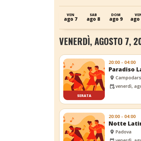
VEN
SAB
DOM
VE
ago 7
ago 8
ago 9
ago
VENERDÌ, AGOSTO 7, 2
20:00 - 04:00
Paradiso L
Campodars
venerdì, ag
SERATA
20:00 - 04:00
Notte Latin
Padova
venerdì, ag