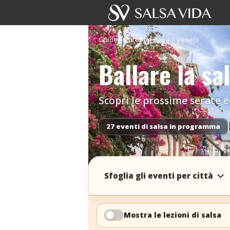
Guide
>
Europa
>
Italia
>
Veneto
Ballare la s
Scopri le prossime serate ed 
27 eventi di salsa in programma
Sfoglia gli eventi per città
Mostra le lezioni di salsa