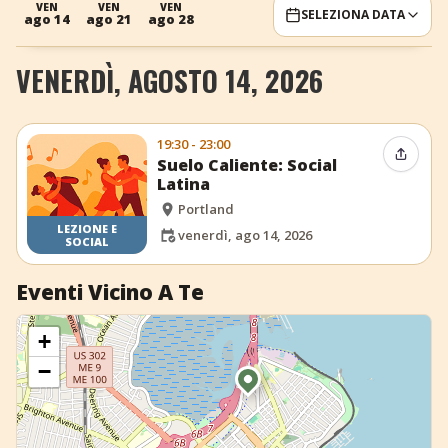
VEN
VEN
VEN
SELEZIONA DATA
ago 14
ago 21
ago 28
+
Aggiungi evento
VENERDÌ, AGOSTO 14, 2026
19:30 - 23:00
Condiv
Suelo Caliente: Social
Latina
Portland
LEZIONE E
venerdì, ago 14, 2026
SOCIAL
Eventi Vicino A Te
+
−