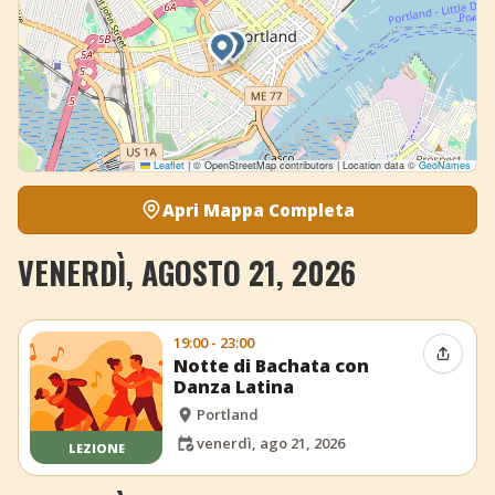
Leaflet
|
© OpenStreetMap contributors | Location data ©
GeoNames
Apri Mappa Completa
VENERDÌ, AGOSTO 21, 2026
19:00 - 23:00
Condiv
Notte di Bachata con
Danza Latina
Portland
venerdì, ago 21, 2026
LEZIONE