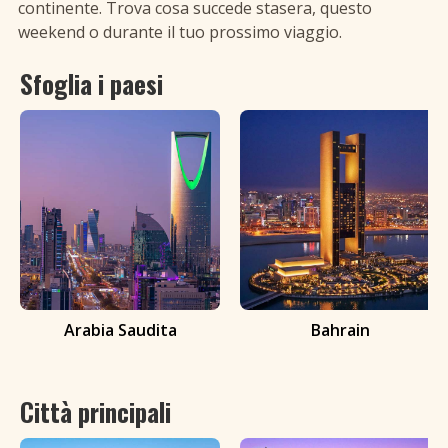
BALLARE LA SALSA —
continente. Trova cosa succede stasera, questo
+
Aggiungi evento
weekend o durante il tuo prossimo viaggio.
MEDIO ORIENTE
Sfoglia i paesi
CERCA
Cerca eventi di salsa
Arabia Saudita
Bahrain
Città principali