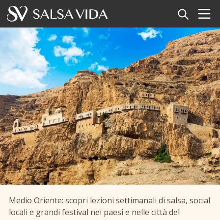
Home
Eventi
Notizie
Articoli
Video
Glossario della salsa
Negozio
Guide
>
Medio Oriente
Medio Oriente: scopri lezioni settimanali di salsa, social
TuneTempo
locali e grandi festival nei paesi e nelle città del