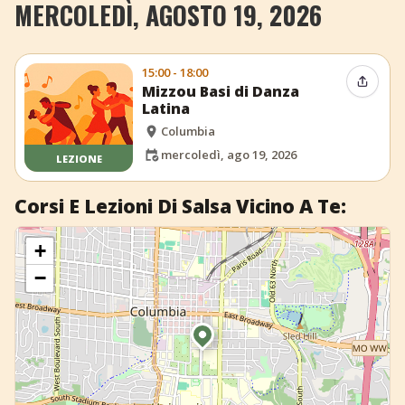
MERCOLEDÌ, AGOSTO 19, 2026
+
Aggiungi evento
15:00 - 18:00
Condiv
Mizzou Basi di Danza
Latina
Columbia
mercoledì, ago 19, 2026
LEZIONE
Corsi E Lezioni Di Salsa Vicino A Te:
+
−